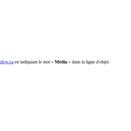
fcw.ca
en indiquant le mot «
Média
» dans la ligne d'objet.