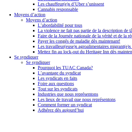
Les chauffeur(e)s d’Uber s’unissent
Cannabis responsable
Moyens d’action
Moyens d’action
L’abordabilité pour tous
La violence ne fait pas partie de la description de t
Faire de la Journée nationale de la vérité et de la ré
Payer les congés de maladie dès maintenant!
Les travailleur(euse)s agroalimentaires migrant(e)s
Mettez fin au lock-out du Heritage Inn dès mainte
Se syndiquer
Se syndiquer
Pourquoi les TUAC Canada?
L’avantage du syndicat
Les syndicats en faits
Foire aux questions
Tout sur les syndicats
Industries que nous représentons
Les lieux de travail que nous représentons
Comment former un syndicat
Adhérez dès aujourd’hui