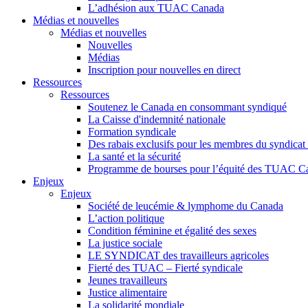
L’adhésion aux TUAC Canada
Médias et nouvelles
Médias et nouvelles
Nouvelles
Médias
Inscription pour nouvelles en direct
Ressources
Ressources
Soutenez le Canada en consommant syndiqué
La Caisse d'indemnité nationale
Formation syndicale
Des rabais exclusifs pour les membres du syndicat e
La santé et la sécurité
Programme de bourses pour l’équité des TUAC C
Enjeux
Enjeux
Société de leucémie & lymphome du Canada
L’action politique
Condition féminine et égalité des sexes
La justice sociale
LE SYNDICAT des travailleurs agricoles
Fierté des TUAC – Fierté syndicale
Jeunes travailleurs
Justice alimentaire
La solidarité mondiale