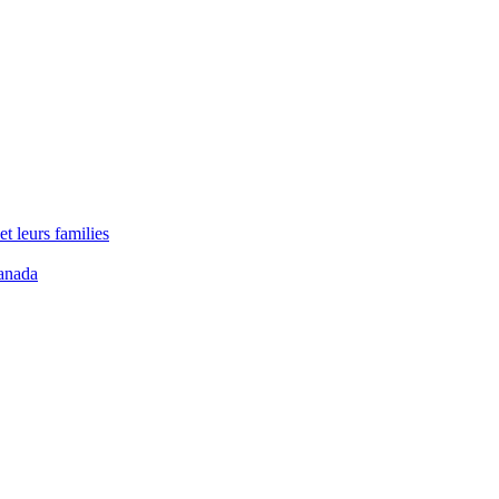
t leurs families
anada