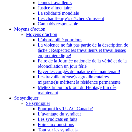
Jeunes travailleurs
Justice alimentaire
La solidarité mondiale
Les chauffeur(e)s d’Uber s’unissent
Cannabis responsable
Moyens d’action
Moyens d’action
L’abordabilité pour tous
La violence ne fait pas partie de la description de
tâche : Respectez les travailleurs et travailleuses
en première ligne!
Faire de la Journée nationale de la vérité et de la
réconciliation un jour férié
Payer les congés de maladie dès maintenant!
Les travailleur(euse)s agroalimentaires
migrant(e)s méritent la résidence permanente
Mettez fin au lock-out du Heritage Inn dès
maintenant
Se syndiquer
Se syndiquer
Pourquoi les TUAC Canada?
L’avantage du syndicat
Les syndicats en faits
Foire aux questions
Tout sur les syndicats