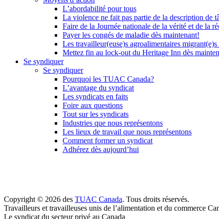
L’abordabilité pour tous
La violence ne fait pas partie de la description de t
Faire de la Journée nationale de la vérité et de la ré
Payer les congés de maladie dès maintenant!
Les travailleur(euse)s agroalimentaires migrant(e)s
Mettez fin au lock-out du Heritage Inn dès mainte
Se syndiquer
Se syndiquer
Pourquoi les TUAC Canada?
L’avantage du syndicat
Les syndicats en faits
Foire aux questions
Tout sur les syndicats
Industries que nous représentons
Les lieux de travail que nous représentons
Comment former un syndicat
Adhérez dès aujourd’hui
Copyright © 2026 des
TUAC Canada
. Tous droits réservés.
Travailleurs et travailleuses unis de l’alimentation et du commerce Ca
Le syndicat du secteur privé au Canada