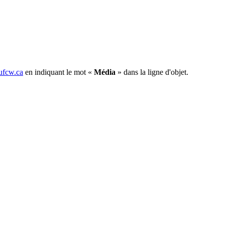
fcw.ca
en indiquant le mot «
Média
» dans la ligne d'objet.