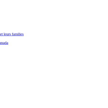
t leurs families
anada