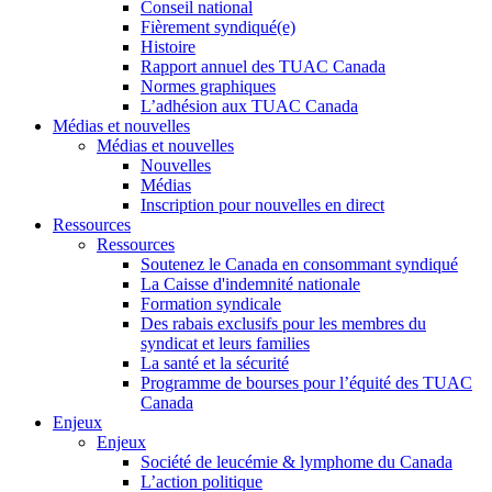
Conseil national
Fièrement syndiqué(e)
Histoire
Rapport annuel des TUAC Canada
Normes graphiques
L’adhésion aux TUAC Canada
Médias et nouvelles
Médias et nouvelles
Nouvelles
Médias
Inscription pour nouvelles en direct
Ressources
Ressources
Soutenez le Canada en consommant syndiqué
La Caisse d'indemnité nationale
Formation syndicale
Des rabais exclusifs pour les membres du
syndicat et leurs families
La santé et la sécurité
Programme de bourses pour l’équité des TUAC
Canada
Enjeux
Enjeux
Société de leucémie & lymphome du Canada
L’action politique