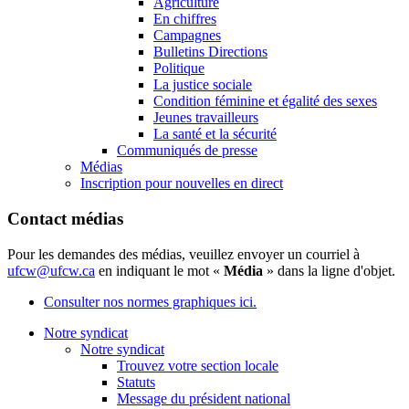
Agriculture
En chiffres
Campagnes
Bulletins Directions
Politique
La justice sociale
Condition féminine et égalité des sexes
Jeunes travailleurs
La santé et la sécurité
Communiqués de presse
Médias
Inscription pour nouvelles en direct
Contact médias
Pour les demandes des médias, veuillez envoyer un courriel à
ufcw@ufcw.ca
en indiquant le mot «
Média
» dans la ligne d'objet.
Consulter nos normes graphiques ici.
Notre syndicat
Notre syndicat
Trouvez votre section locale
Statuts
Message du président national