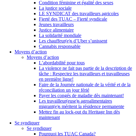
Condition féminine et égalité des sexes
La justice sociale
LE SYNDICAT des travailleurs agricoles
Fierté des TUAC – Fierté syndicale
Jeunes travailleurs
Justice alimentaire
La solidarité mondiale
Les chauffeur(e)s d’Uber s’unissent
Cannabis responsable
Moyens d’action
Moyens d’action
L’abordabilité pour tous
La violence ne fait pas partie de la description de
tâche : Respectez les travailleurs et travailleuses
en première ligne!
Faire de la Journée nationale de la vérité et de la
réconciliation un jour férié
Payer les congés de maladie dès maintenant!
Les travailleur(euse)s agroalimentaires
migrant(e)s méritent la résidence permanente
Mettez fin au lock-out du Heritage Inn dès
maintenant
Se syndiquer
Se syndiquer
Pourquoi les TUAC Canada?