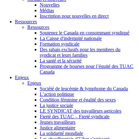
Nouvelles
Médias
Inscription pour nouvelles en direct
Ressources
Ressources
Soutenez le Canada en consommant syndiqué
La Caisse d'indemnité nationale
Formation syndicale
Des rabais exclusifs pour les membres du
syndicat et leurs families
La santé et la sécurité
Programme de bourses pour l’équité des TUAC
Canada
Enjeux
Enjeux
Société de leucémie & lymphome du Canada
L’action politique
Condition féminine et égalité des sexes
La justice sociale
LE SYNDICAT des travailleurs agricoles
Fierté des TUAC – Fierté syndicale
Jeunes travailleurs
Justice alimentaire
La solidarité mondiale
Les chauffeur(e)s d’Uber s’unissent