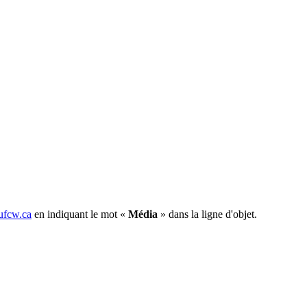
fcw.ca
en indiquant le mot «
Média
» dans la ligne d'objet.