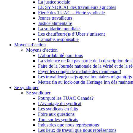
La justice sociale
LE SYNDICAT des travailleurs agricoles
Fierté des TUAC – Fierté syndicale
Jeunes travailleurs
Justice alimentaire
La solidarité mondiale
Les chauffeur(e)s d’Uber s’unissent
Cannabis responsable
Moyens d’action
Moyens d’action
L’abordabilité pour tous
La violence ne fait pas partie de la description de t
Faire de la Journée nationale de la vérité et de la ré
Payer les congés de maladie dès maintenant!
Les travailleur(euse)s agroalimentaires migrant(e)s
Mettez fin au lock-out du Heritage Inn dès mainte
Se syndiquer
Se syndiquer
Pourquoi les TUAC Canada?
L’avantage du syndicat
Les syndicats en faits
Foire aux questions
Tout sur les syndicats
Industries que nous représentons
Les lieux de travail que nous représentons