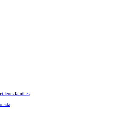
t leurs families
anada