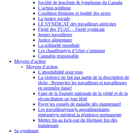
Société de leucémie & lymphome du Canada
L’action politique
Condition féminine et égalité des sexes
La justice sociale
LE SYNDICAT des travailleurs agricoles
Fierté des TUAC – Fierté syndicale
Jeunes travailleurs
Justice alimentaire
La solidarité mondiale
Les chauffeur(e)s d’Uber s’unissent
Cannabis responsable
Moyens d’action
Moyens d’action
L’abordabilité pour tous
La violence ne fait pas partie de la description de
tâche : Respectez les travailleurs et travailleuses
en première ligne!
Faire de la Journée nationale de la vérité et de la
réconciliation un jour férié
Payer les congés de maladie dès maintenant!
Les travailleur(euse)s agroalimentaires
migrant(e)s méritent la résidence permanente
Mettez fin au lock-out du Heritage Inn dès
maintenant
Se syndiquer