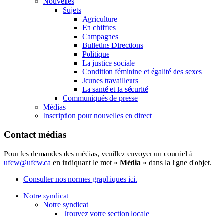
Nouvelles
Sujets
Agriculture
En chiffres
Campagnes
Bulletins Directions
Politique
La justice sociale
Condition féminine et égalité des sexes
Jeunes travailleurs
La santé et la sécurité
Communiqués de presse
Médias
Inscription pour nouvelles en direct
Contact médias
Pour les demandes des médias, veuillez envoyer un courriel à
ufcw@ufcw.ca
en indiquant le mot «
Média
» dans la ligne d'objet.
Consulter nos normes graphiques ici.
Notre syndicat
Notre syndicat
Trouvez votre section locale