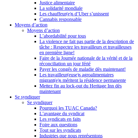
Justice alimentaire
La solidarité mondiale
Les chauffeur(e)s d’Uber s’unissent
Cannabis responsable
Moyens d’action
Moyens d’action
L’abordabilité pour tous
La violence ne fait pas partie de la description de
tâche : Respectez les travailleurs et travailleuses
en première ligne!
Faire de la Journée nationale de la vérité et de la
réconciliation un jour férié
Payer les congés de maladie dès maintenant!
Les travailleur(euse)s agroalimentaires
migrant(e)s méritent la résidence permanente
Mettez fin au lock-out du Heritage Inn dès
maintenant
Se syndiquer
Se syndiquer
Pourquoi les TUAC Canada?
L’avantage du syndicat
Les syndicats en faits
Foire aux questions
Tout sur les syndicats
Industries que nous représentons