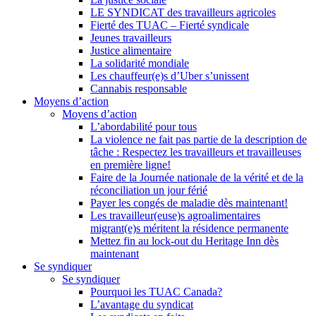
LE SYNDICAT des travailleurs agricoles
Fierté des TUAC – Fierté syndicale
Jeunes travailleurs
Justice alimentaire
La solidarité mondiale
Les chauffeur(e)s d’Uber s’unissent
Cannabis responsable
Moyens d’action
Moyens d’action
L’abordabilité pour tous
La violence ne fait pas partie de la description de
tâche : Respectez les travailleurs et travailleuses
en première ligne!
Faire de la Journée nationale de la vérité et de la
réconciliation un jour férié
Payer les congés de maladie dès maintenant!
Les travailleur(euse)s agroalimentaires
migrant(e)s méritent la résidence permanente
Mettez fin au lock-out du Heritage Inn dès
maintenant
Se syndiquer
Se syndiquer
Pourquoi les TUAC Canada?
L’avantage du syndicat