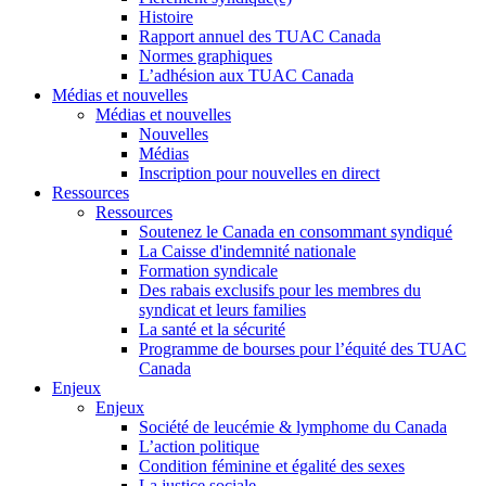
Histoire
Rapport annuel des TUAC Canada
Normes graphiques
L’adhésion aux TUAC Canada
Médias et nouvelles
Médias et nouvelles
Nouvelles
Médias
Inscription pour nouvelles en direct
Ressources
Ressources
Soutenez le Canada en consommant syndiqué
La Caisse d'indemnité nationale
Formation syndicale
Des rabais exclusifs pour les membres du
syndicat et leurs families
La santé et la sécurité
Programme de bourses pour l’équité des TUAC
Canada
Enjeux
Enjeux
Société de leucémie & lymphome du Canada
L’action politique
Condition féminine et égalité des sexes
La justice sociale