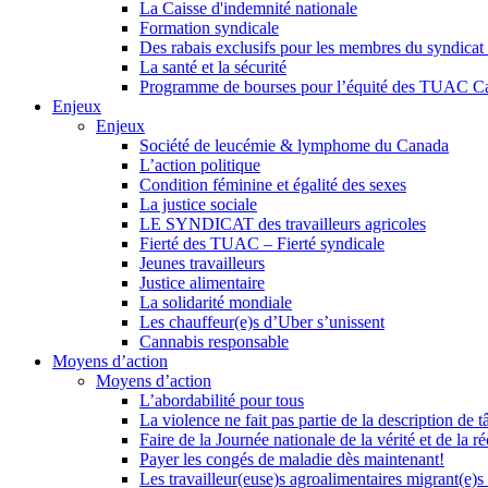
La Caisse d'indemnité nationale
Formation syndicale
Des rabais exclusifs pour les membres du syndicat e
La santé et la sécurité
Programme de bourses pour l’équité des TUAC C
Enjeux
Enjeux
Société de leucémie & lymphome du Canada
L’action politique
Condition féminine et égalité des sexes
La justice sociale
LE SYNDICAT des travailleurs agricoles
Fierté des TUAC – Fierté syndicale
Jeunes travailleurs
Justice alimentaire
La solidarité mondiale
Les chauffeur(e)s d’Uber s’unissent
Cannabis responsable
Moyens d’action
Moyens d’action
L’abordabilité pour tous
La violence ne fait pas partie de la description de t
Faire de la Journée nationale de la vérité et de la ré
Payer les congés de maladie dès maintenant!
Les travailleur(euse)s agroalimentaires migrant(e)s