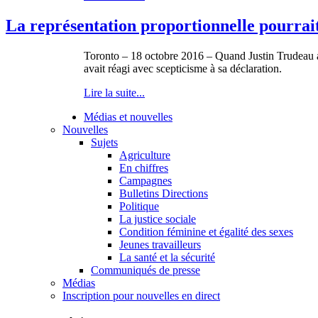
La représentation proportionnelle pourrait
Toronto – 18 octobre 2016 – Quand Justin Trudeau a dé
avait réagi avec scepticisme à sa déclaration.
Lire la suite...
Médias et nouvelles
Nouvelles
Sujets
Agriculture
En chiffres
Campagnes
Bulletins Directions
Politique
La justice sociale
Condition féminine et égalité des sexes
Jeunes travailleurs
La santé et la sécurité
Communiqués de presse
Médias
Inscription pour nouvelles en direct