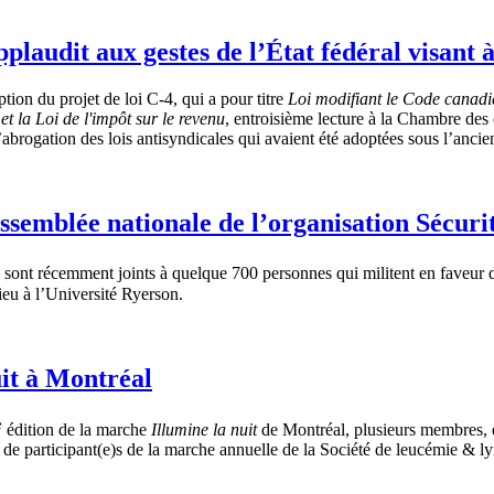
laudit aux gestes de l’État fédéral visant à
ion du projet de loi C-4, qui a pour titre
Loi modifiant le Code canadien
 et la Loi de l'impôt sur le revenu
, entroisième lecture à la Chambre d
 l’abrogation des lois antisyndicales qui avaient été adoptées sous l’anc
semblée nationale de l’organisation Sécuri
 récemment joints à quelque 700 personnes qui militent en faveur de l
ieu à l’Université Ryerson.
uit à Montréal
e
édition de la marche
Illumine la nuit
de Montréal, plusieurs membres, e
rs de participant(e)s de la marche annuelle de la Société de leucémie 