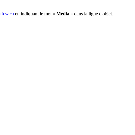
fcw.ca
en indiquant le mot «
Média
» dans la ligne d'objet.