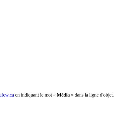
fcw.ca
en indiquant le mot «
Média
» dans la ligne d'objet.