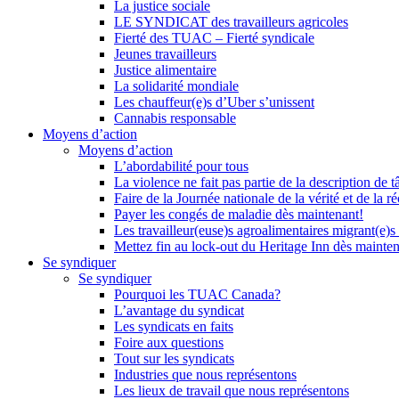
La justice sociale
LE SYNDICAT des travailleurs agricoles
Fierté des TUAC – Fierté syndicale
Jeunes travailleurs
Justice alimentaire
La solidarité mondiale
Les chauffeur(e)s d’Uber s’unissent
Cannabis responsable
Moyens d’action
Moyens d’action
L’abordabilité pour tous
La violence ne fait pas partie de la description de t
Faire de la Journée nationale de la vérité et de la ré
Payer les congés de maladie dès maintenant!
Les travailleur(euse)s agroalimentaires migrant(e)s
Mettez fin au lock-out du Heritage Inn dès mainte
Se syndiquer
Se syndiquer
Pourquoi les TUAC Canada?
L’avantage du syndicat
Les syndicats en faits
Foire aux questions
Tout sur les syndicats
Industries que nous représentons
Les lieux de travail que nous représentons