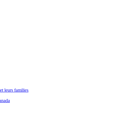
t leurs families
anada