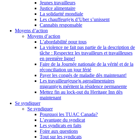
Jeunes travailleurs
Justice alimentaire
La solidarité mondiale
Les chauffeur(e)s d’Uber s’unissent
Cannabis responsable
Moyens d’action
Moyens d’action
L’abordabilité pour tous
La violence ne fait pas partie de la description de
tâche : Respectez les travailleurs et travailleuses
en première ligne!
Faire de la Journée nationale de la vérité et de la
réconciliation un jour férié
Payer les congés de maladie dès maintenant!
Les travailleur(euse)s agroalimentaires
migrant(e)s méritent la résidence permanente
Mettez fin au lock-out du Heritage Inn dès
maintenant
Se syndiquer
Se syndiquer
Pourquoi les TUAC Canada?
L’avantage du syndicat
Les syndicats en faits
Foire aux questions
Tout sur les syndicats