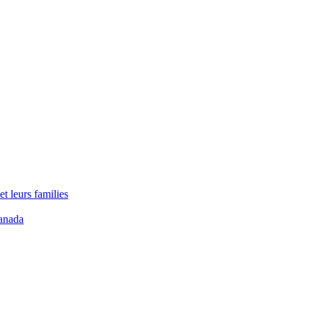
t leurs families
anada