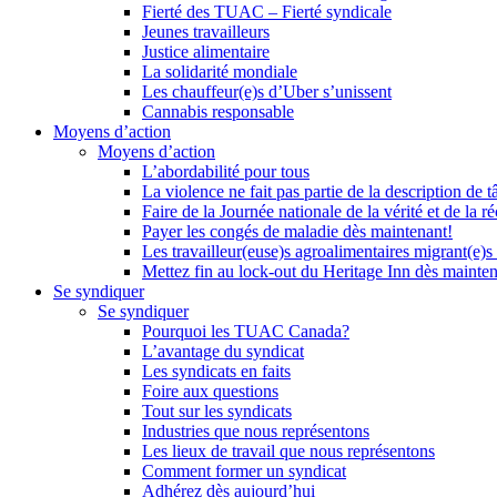
Fierté des TUAC – Fierté syndicale
Jeunes travailleurs
Justice alimentaire
La solidarité mondiale
Les chauffeur(e)s d’Uber s’unissent
Cannabis responsable
Moyens d’action
Moyens d’action
L’abordabilité pour tous
La violence ne fait pas partie de la description de t
Faire de la Journée nationale de la vérité et de la ré
Payer les congés de maladie dès maintenant!
Les travailleur(euse)s agroalimentaires migrant(e)s
Mettez fin au lock-out du Heritage Inn dès mainte
Se syndiquer
Se syndiquer
Pourquoi les TUAC Canada?
L’avantage du syndicat
Les syndicats en faits
Foire aux questions
Tout sur les syndicats
Industries que nous représentons
Les lieux de travail que nous représentons
Comment former un syndicat
Adhérez dès aujourd’hui