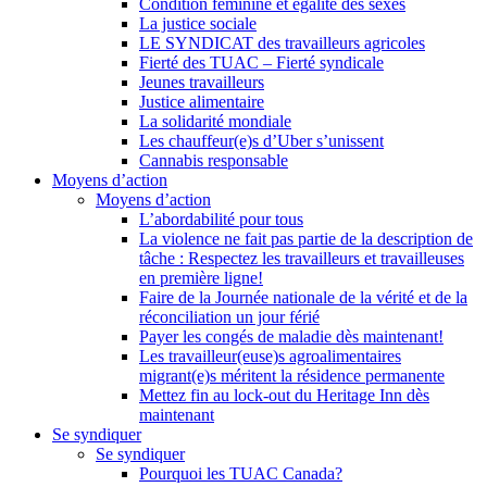
Condition féminine et égalité des sexes
La justice sociale
LE SYNDICAT des travailleurs agricoles
Fierté des TUAC – Fierté syndicale
Jeunes travailleurs
Justice alimentaire
La solidarité mondiale
Les chauffeur(e)s d’Uber s’unissent
Cannabis responsable
Moyens d’action
Moyens d’action
L’abordabilité pour tous
La violence ne fait pas partie de la description de
tâche : Respectez les travailleurs et travailleuses
en première ligne!
Faire de la Journée nationale de la vérité et de la
réconciliation un jour férié
Payer les congés de maladie dès maintenant!
Les travailleur(euse)s agroalimentaires
migrant(e)s méritent la résidence permanente
Mettez fin au lock-out du Heritage Inn dès
maintenant
Se syndiquer
Se syndiquer
Pourquoi les TUAC Canada?