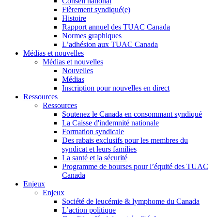
Conseil national
Fièrement syndiqué(e)
Histoire
Rapport annuel des TUAC Canada
Normes graphiques
L’adhésion aux TUAC Canada
Médias et nouvelles
Médias et nouvelles
Nouvelles
Médias
Inscription pour nouvelles en direct
Ressources
Ressources
Soutenez le Canada en consommant syndiqué
La Caisse d'indemnité nationale
Formation syndicale
Des rabais exclusifs pour les membres du
syndicat et leurs families
La santé et la sécurité
Programme de bourses pour l’équité des TUAC
Canada
Enjeux
Enjeux
Société de leucémie & lymphome du Canada
L’action politique