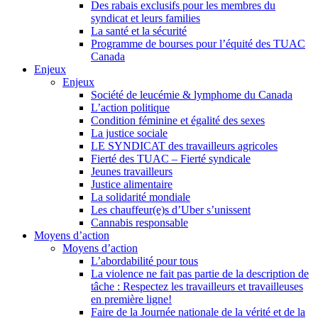
Des rabais exclusifs pour les membres du
syndicat et leurs families
La santé et la sécurité
Programme de bourses pour l’équité des TUAC
Canada
Enjeux
Enjeux
Société de leucémie & lymphome du Canada
L’action politique
Condition féminine et égalité des sexes
La justice sociale
LE SYNDICAT des travailleurs agricoles
Fierté des TUAC – Fierté syndicale
Jeunes travailleurs
Justice alimentaire
La solidarité mondiale
Les chauffeur(e)s d’Uber s’unissent
Cannabis responsable
Moyens d’action
Moyens d’action
L’abordabilité pour tous
La violence ne fait pas partie de la description de
tâche : Respectez les travailleurs et travailleuses
en première ligne!
Faire de la Journée nationale de la vérité et de la