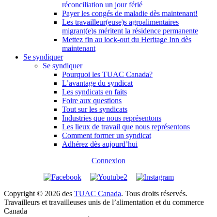
réconciliation un jour férié
Payer les congés de maladie dès maintenant!
Les travailleur(euse)s agroalimentaires
migrant(e)s méritent la résidence permanente
Mettez fin au lock-out du Heritage Inn dès
maintenant
Se syndiquer
Se syndiquer
Pourquoi les TUAC Canada?
L’avantage du syndicat
Les syndicats en faits
Foire aux questions
Tout sur les syndicats
Industries que nous représentons
Les lieux de travail que nous représentons
Comment former un syndicat
Adhérez dès aujourd’hui
Connexion
Copyright © 2026 des
TUAC Canada
. Tous droits réservés.
Travailleurs et travailleuses unis de l’alimentation et du commerce
Canada