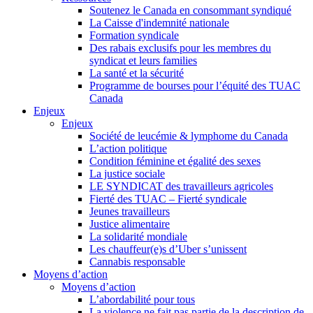
Soutenez le Canada en consommant syndiqué
La Caisse d'indemnité nationale
Formation syndicale
Des rabais exclusifs pour les membres du
syndicat et leurs families
La santé et la sécurité
Programme de bourses pour l’équité des TUAC
Canada
Enjeux
Enjeux
Société de leucémie & lymphome du Canada
L’action politique
Condition féminine et égalité des sexes
La justice sociale
LE SYNDICAT des travailleurs agricoles
Fierté des TUAC – Fierté syndicale
Jeunes travailleurs
Justice alimentaire
La solidarité mondiale
Les chauffeur(e)s d’Uber s’unissent
Cannabis responsable
Moyens d’action
Moyens d’action
L’abordabilité pour tous
La violence ne fait pas partie de la description de