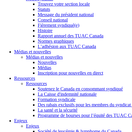
Trouvez votre section locale
Statuts
Message du président national
Conseil national
Fièrement syndiqué(e)
Histoire
Rapport annuel des TUAC Canada
Normes graphiques
L’adhésion aux TUAC Canada
Médias et nouvelles
Médias et nouvelles
Nouvelles
Médias
Inscription pour nouvelles en direct
Ressources
Ressources
Soutenez le Canada en consommant syndiqué
La Caisse d'indemnité nationale
Formation syndicale
Des rabais exclusifs pour les membres du syndicat e
La santé et la sécurité
Programme de bourses pour l’équité des TUAC C
Enjeux
Enjeux
Société de leucémie & lymphome du Canada