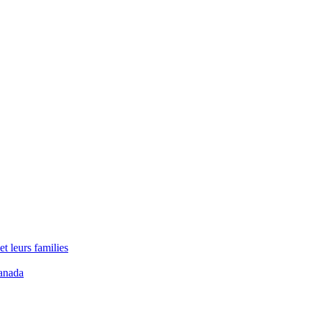
t leurs families
anada