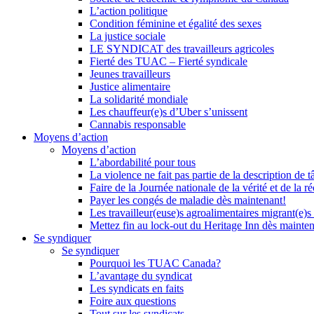
L’action politique
Condition féminine et égalité des sexes
La justice sociale
LE SYNDICAT des travailleurs agricoles
Fierté des TUAC – Fierté syndicale
Jeunes travailleurs
Justice alimentaire
La solidarité mondiale
Les chauffeur(e)s d’Uber s’unissent
Cannabis responsable
Moyens d’action
Moyens d’action
L’abordabilité pour tous
La violence ne fait pas partie de la description de t
Faire de la Journée nationale de la vérité et de la ré
Payer les congés de maladie dès maintenant!
Les travailleur(euse)s agroalimentaires migrant(e)s
Mettez fin au lock-out du Heritage Inn dès mainte
Se syndiquer
Se syndiquer
Pourquoi les TUAC Canada?
L’avantage du syndicat
Les syndicats en faits
Foire aux questions
Tout sur les syndicats