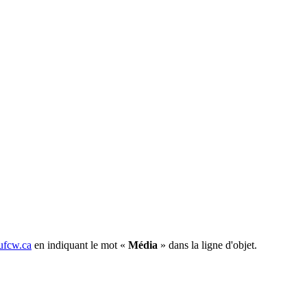
fcw.ca
en indiquant le mot «
Média
» dans la ligne d'objet.