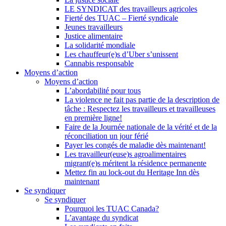
LE SYNDICAT des travailleurs agricoles
Fierté des TUAC – Fierté syndicale
Jeunes travailleurs
Justice alimentaire
La solidarité mondiale
Les chauffeur(e)s d’Uber s’unissent
Cannabis responsable
Moyens d’action
Moyens d’action
L’abordabilité pour tous
La violence ne fait pas partie de la description de
tâche : Respectez les travailleurs et travailleuses
en première ligne!
Faire de la Journée nationale de la vérité et de la
réconciliation un jour férié
Payer les congés de maladie dès maintenant!
Les travailleur(euse)s agroalimentaires
migrant(e)s méritent la résidence permanente
Mettez fin au lock-out du Heritage Inn dès
maintenant
Se syndiquer
Se syndiquer
Pourquoi les TUAC Canada?
L’avantage du syndicat