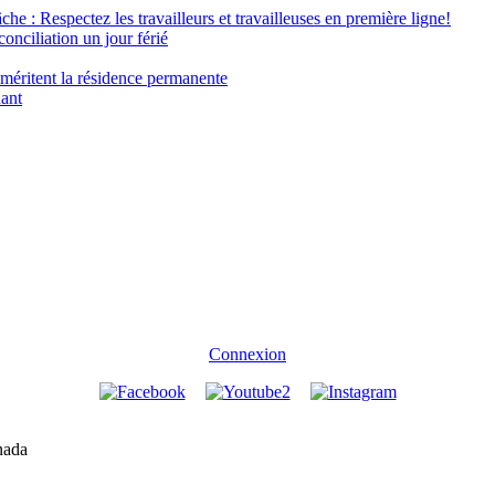
âche : Respectez les travailleurs et travailleuses en première ligne!
conciliation un jour férié
 méritent la résidence permanente
nant
Connexion
nada