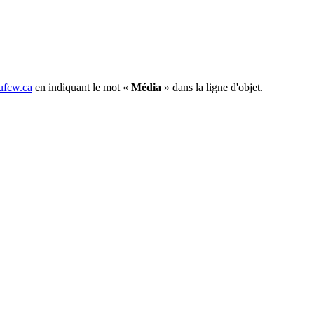
fcw.ca
en indiquant le mot «
Média
» dans la ligne d'objet.