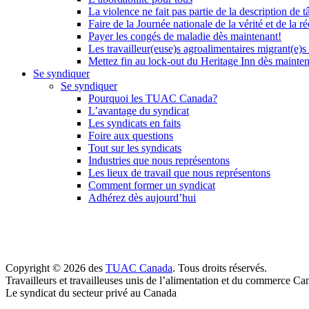
La violence ne fait pas partie de la description de t
Faire de la Journée nationale de la vérité et de la ré
Payer les congés de maladie dès maintenant!
Les travailleur(euse)s agroalimentaires migrant(e)s
Mettez fin au lock-out du Heritage Inn dès mainte
Se syndiquer
Se syndiquer
Pourquoi les TUAC Canada?
L’avantage du syndicat
Les syndicats en faits
Foire aux questions
Tout sur les syndicats
Industries que nous représentons
Les lieux de travail que nous représentons
Comment former un syndicat
Adhérez dès aujourd’hui
Copyright © 2026 des
TUAC Canada
. Tous droits réservés.
Travailleurs et travailleuses unis de l’alimentation et du commerce Ca
Le syndicat du secteur privé au Canada