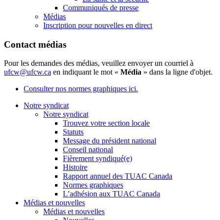
Communiqués de presse
Médias
Inscription pour nouvelles en direct
Contact médias
Pour les demandes des médias, veuillez envoyer un courriel à
ufcw@ufcw.ca
en indiquant le mot «
Média
» dans la ligne d'objet.
Consulter nos normes graphiques ici.
Notre syndicat
Notre syndicat
Trouvez votre section locale
Statuts
Message du président national
Conseil national
Fièrement syndiqué(e)
Histoire
Rapport annuel des TUAC Canada
Normes graphiques
L’adhésion aux TUAC Canada
Médias et nouvelles
Médias et nouvelles