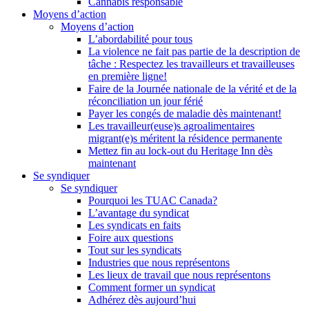
Cannabis responsable
Moyens d’action
Moyens d’action
L’abordabilité pour tous
La violence ne fait pas partie de la description de
tâche : Respectez les travailleurs et travailleuses
en première ligne!
Faire de la Journée nationale de la vérité et de la
réconciliation un jour férié
Payer les congés de maladie dès maintenant!
Les travailleur(euse)s agroalimentaires
migrant(e)s méritent la résidence permanente
Mettez fin au lock-out du Heritage Inn dès
maintenant
Se syndiquer
Se syndiquer
Pourquoi les TUAC Canada?
L’avantage du syndicat
Les syndicats en faits
Foire aux questions
Tout sur les syndicats
Industries que nous représentons
Les lieux de travail que nous représentons
Comment former un syndicat
Adhérez dès aujourd’hui