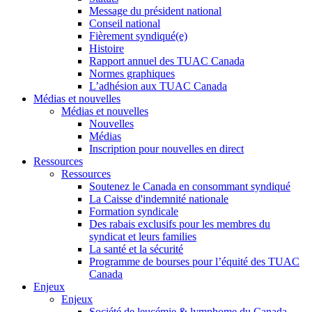
Message du président national
Conseil national
Fièrement syndiqué(e)
Histoire
Rapport annuel des TUAC Canada
Normes graphiques
L’adhésion aux TUAC Canada
Médias et nouvelles
Médias et nouvelles
Nouvelles
Médias
Inscription pour nouvelles en direct
Ressources
Ressources
Soutenez le Canada en consommant syndiqué
La Caisse d'indemnité nationale
Formation syndicale
Des rabais exclusifs pour les membres du
syndicat et leurs families
La santé et la sécurité
Programme de bourses pour l’équité des TUAC
Canada
Enjeux
Enjeux
Société de leucémie & lymphome du Canada