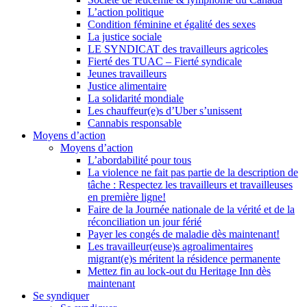
L’action politique
Condition féminine et égalité des sexes
La justice sociale
LE SYNDICAT des travailleurs agricoles
Fierté des TUAC – Fierté syndicale
Jeunes travailleurs
Justice alimentaire
La solidarité mondiale
Les chauffeur(e)s d’Uber s’unissent
Cannabis responsable
Moyens d’action
Moyens d’action
L’abordabilité pour tous
La violence ne fait pas partie de la description de
tâche : Respectez les travailleurs et travailleuses
en première ligne!
Faire de la Journée nationale de la vérité et de la
réconciliation un jour férié
Payer les congés de maladie dès maintenant!
Les travailleur(euse)s agroalimentaires
migrant(e)s méritent la résidence permanente
Mettez fin au lock-out du Heritage Inn dès
maintenant
Se syndiquer