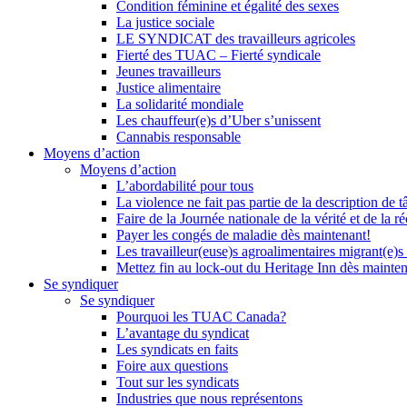
Condition féminine et égalité des sexes
La justice sociale
LE SYNDICAT des travailleurs agricoles
Fierté des TUAC – Fierté syndicale
Jeunes travailleurs
Justice alimentaire
La solidarité mondiale
Les chauffeur(e)s d’Uber s’unissent
Cannabis responsable
Moyens d’action
Moyens d’action
L’abordabilité pour tous
La violence ne fait pas partie de la description de t
Faire de la Journée nationale de la vérité et de la ré
Payer les congés de maladie dès maintenant!
Les travailleur(euse)s agroalimentaires migrant(e)s
Mettez fin au lock-out du Heritage Inn dès mainte
Se syndiquer
Se syndiquer
Pourquoi les TUAC Canada?
L’avantage du syndicat
Les syndicats en faits
Foire aux questions
Tout sur les syndicats
Industries que nous représentons