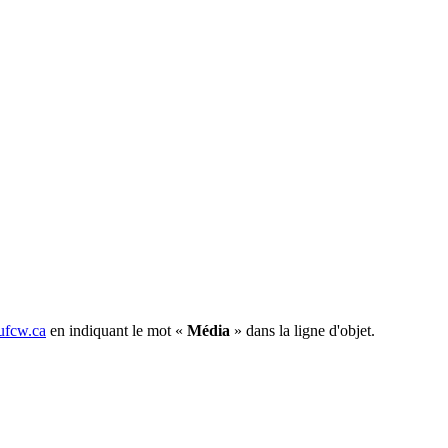
fcw.ca
en indiquant le mot «
Média
» dans la ligne d'objet.