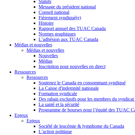
Statuts
Message du président national
Conseil national
Fièrement syndiqué(e)
Histoire
Rapport annuel des TUAC Canada
Normes graphiques
L’adhésion aux TUAC Canada
Médias et nouvelles
Médias et nouvelles
Nouvelles
Médias
Inscription pour nouvelles en direct
Ressources
Ressources
Soutenez le Canada en consommant syndiqué
La Caisse d'indemnité nationale
Formation syndicale
Des rabais exclusifs pour les membres du syndicat e
La santé et la sécurité
Programme de bourses pour l’équité des TUAC C
Enjeux
Enjeux
Société de leucémie & lymphome du Canada
L’action politique