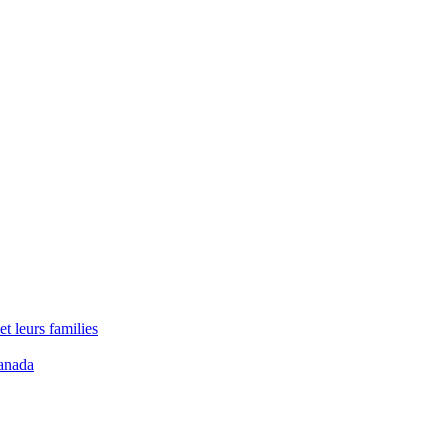
t leurs families
anada