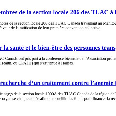
mbres de la section locale 206 des TUAC à l
bres de la section locale 206 des TUAC Canada travaillant au Manitoul
 faveur de la ratification de leur première convention collective.
 la santé et le bien-être des personnes tran
anada ont pris part à la conférence biennale de l’Association profes
 Health, ou CPATH) qui s’est tenue à Halifax.
a recherche d’un traitement contre l’anémie
t(e)s de la section locale 1000A des TUAC Canada de la région de Toro
ale organise chaque année afin de recueillir des fonds pour financer la r