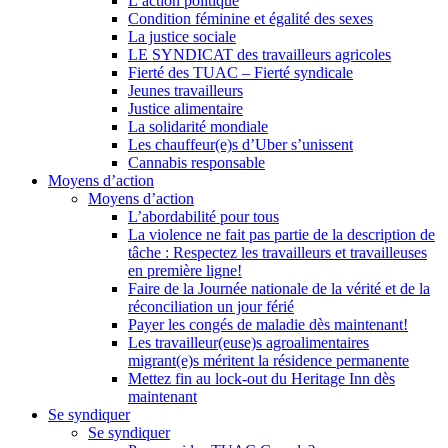
L’action politique
Condition féminine et égalité des sexes
La justice sociale
LE SYNDICAT des travailleurs agricoles
Fierté des TUAC – Fierté syndicale
Jeunes travailleurs
Justice alimentaire
La solidarité mondiale
Les chauffeur(e)s d’Uber s’unissent
Cannabis responsable
Moyens d’action
Moyens d’action
L’abordabilité pour tous
La violence ne fait pas partie de la description de
tâche : Respectez les travailleurs et travailleuses
en première ligne!
Faire de la Journée nationale de la vérité et de la
réconciliation un jour férié
Payer les congés de maladie dès maintenant!
Les travailleur(euse)s agroalimentaires
migrant(e)s méritent la résidence permanente
Mettez fin au lock-out du Heritage Inn dès
maintenant
Se syndiquer
Se syndiquer