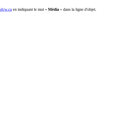
fcw.ca
en indiquant le mot «
Média
» dans la ligne d'objet.