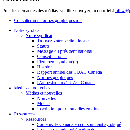
Pour les demandes des médias, veuillez envoyer un courriel à
ufcw@u
Consulter nos normes graphiques ici.
Notre syndicat
Notre syndicat
Trouvez votre section locale
Statuts
Message du président national
Conseil national
Fièrement syndiqué(e)
Histoire
Rapport annuel des TUAC Canada
Normes graphiques
L’adhésion aux TUAC Canada
Médias et nouvelles
Médias et nouvelles
Nouvelles
Médias
Inscription pour nouvelles en direct
Ressources
Ressources
Soutenez le Canada en consommant syndiqué
La Caisse d'indemnité nationale