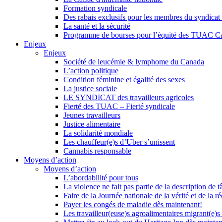
Formation syndicale
Des rabais exclusifs pour les membres du syndicat e
La santé et la sécurité
Programme de bourses pour l’équité des TUAC C
Enjeux
Enjeux
Société de leucémie & lymphome du Canada
L’action politique
Condition féminine et égalité des sexes
La justice sociale
LE SYNDICAT des travailleurs agricoles
Fierté des TUAC – Fierté syndicale
Jeunes travailleurs
Justice alimentaire
La solidarité mondiale
Les chauffeur(e)s d’Uber s’unissent
Cannabis responsable
Moyens d’action
Moyens d’action
L’abordabilité pour tous
La violence ne fait pas partie de la description de t
Faire de la Journée nationale de la vérité et de la ré
Payer les congés de maladie dès maintenant!
Les travailleur(euse)s agroalimentaires migrant(e)s