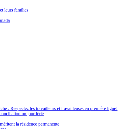
t leurs families
anada
âche : Respectez les travailleurs et travailleuses en première ligne!
conciliation un jour férié
 méritent la résidence permanente