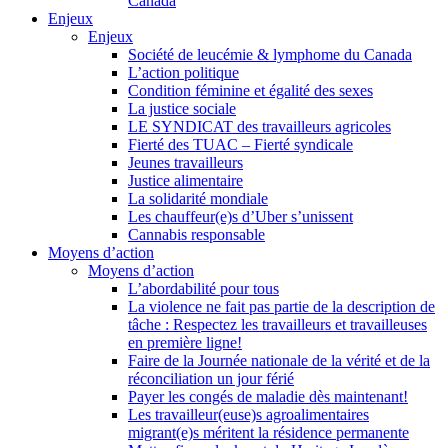
Canada
Enjeux
Enjeux
Société de leucémie & lymphome du Canada
L’action politique
Condition féminine et égalité des sexes
La justice sociale
LE SYNDICAT des travailleurs agricoles
Fierté des TUAC – Fierté syndicale
Jeunes travailleurs
Justice alimentaire
La solidarité mondiale
Les chauffeur(e)s d’Uber s’unissent
Cannabis responsable
Moyens d’action
Moyens d’action
L’abordabilité pour tous
La violence ne fait pas partie de la description de
tâche : Respectez les travailleurs et travailleuses
en première ligne!
Faire de la Journée nationale de la vérité et de la
réconciliation un jour férié
Payer les congés de maladie dès maintenant!
Les travailleur(euse)s agroalimentaires
migrant(e)s méritent la résidence permanente