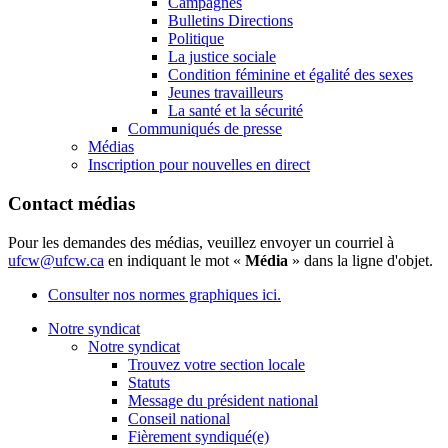
Campagnes
Bulletins Directions
Politique
La justice sociale
Condition féminine et égalité des sexes
Jeunes travailleurs
La santé et la sécurité
Communiqués de presse
Médias
Inscription pour nouvelles en direct
Contact médias
Pour les demandes des médias, veuillez envoyer un courriel à
ufcw@ufcw.ca
en indiquant le mot «
Média
» dans la ligne d'objet.
Consulter nos normes graphiques ici.
Notre syndicat
Notre syndicat
Trouvez votre section locale
Statuts
Message du président national
Conseil national
Fièrement syndiqué(e)