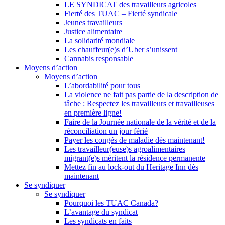
LE SYNDICAT des travailleurs agricoles
Fierté des TUAC – Fierté syndicale
Jeunes travailleurs
Justice alimentaire
La solidarité mondiale
Les chauffeur(e)s d’Uber s’unissent
Cannabis responsable
Moyens d’action
Moyens d’action
L’abordabilité pour tous
La violence ne fait pas partie de la description de
tâche : Respectez les travailleurs et travailleuses
en première ligne!
Faire de la Journée nationale de la vérité et de la
réconciliation un jour férié
Payer les congés de maladie dès maintenant!
Les travailleur(euse)s agroalimentaires
migrant(e)s méritent la résidence permanente
Mettez fin au lock-out du Heritage Inn dès
maintenant
Se syndiquer
Se syndiquer
Pourquoi les TUAC Canada?
L’avantage du syndicat
Les syndicats en faits