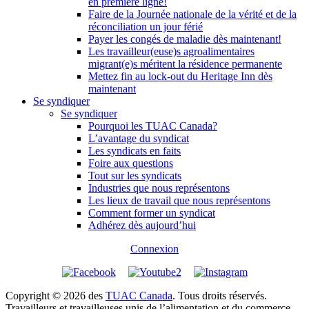
en première ligne!
Faire de la Journée nationale de la vérité et de la
réconciliation un jour férié
Payer les congés de maladie dès maintenant!
Les travailleur(euse)s agroalimentaires
migrant(e)s méritent la résidence permanente
Mettez fin au lock-out du Heritage Inn dès
maintenant
Se syndiquer
Se syndiquer
Pourquoi les TUAC Canada?
L’avantage du syndicat
Les syndicats en faits
Foire aux questions
Tout sur les syndicats
Industries que nous représentons
Les lieux de travail que nous représentons
Comment former un syndicat
Adhérez dès aujourd’hui
Connexion
Copyright © 2026 des
TUAC Canada
. Tous droits réservés.
Travailleurs et travailleuses unis de l’alimentation et du commerce