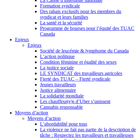
La Caisse d'indemnité nationale
Formation syndicale
Des rabais exclusifs pour les membres du
syndicat et leurs families
La santé et la sécurité
Programme de bourses pour l’équité des TUAC
Canada
Enjeux
Enjeux
Société de leucémie & lymphome du Canada
L’action politique
Condition féminine et égalité des sexes
La justice sociale
LE SYNDICAT des travailleurs agricoles
Fierté des TUAC – Fierté syndicale
Jeunes travailleurs
Justice alimentaire
La solidarité mondiale
Les chauffeur(e)s d’Uber s’unissent
Cannabis responsable
Moyens d’action
Moyens d’action
L’abordabilité pour tous
La violence ne fait pas partie de la description de
tâche : Respectez les travailleurs et travailleuses