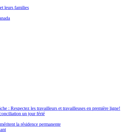
t leurs families
anada
âche : Respectez les travailleurs et travailleuses en première ligne!
conciliation un jour férié
 méritent la résidence permanente
nant