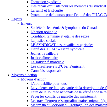
Formation syndicale
Des rabais exclusifs pour les membres du syndicat e
La santé et la sécurité
Programme de bourses pour l’équité des TUAC C
Enjeux
Enjeux
Société de leucémie & lymphome du Canada
L’action politique
Condition féminine et égalité des sexes
La justice sociale
LE SYNDICAT des travailleurs agricoles
Fierté des TUAC – Fierté syndicale
Jeunes travailleurs
Justice alimentaire
La solidarité mondiale
Les chauffeur(e)s d’Uber s’unissent
Cannabis responsable
Moyens d’action
Moyens d’action
L’abordabilité pour tous
La violence ne fait pas partie de la description de t
Faire de la Journée nationale de la vérité et de la ré
Payer les congés de maladie dès maintenant!
Les travailleur(euse)s agroalimentaires migrant(e)s
Mettez fin au lock-out du Heritage Inn dès mainte