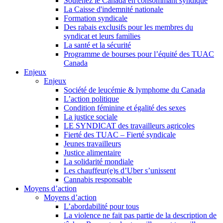
Soutenez le Canada en consommant syndiqué
La Caisse d'indemnité nationale
Formation syndicale
Des rabais exclusifs pour les membres du
syndicat et leurs families
La santé et la sécurité
Programme de bourses pour l’équité des TUAC
Canada
Enjeux
Enjeux
Société de leucémie & lymphome du Canada
L’action politique
Condition féminine et égalité des sexes
La justice sociale
LE SYNDICAT des travailleurs agricoles
Fierté des TUAC – Fierté syndicale
Jeunes travailleurs
Justice alimentaire
La solidarité mondiale
Les chauffeur(e)s d’Uber s’unissent
Cannabis responsable
Moyens d’action
Moyens d’action
L’abordabilité pour tous
La violence ne fait pas partie de la description de