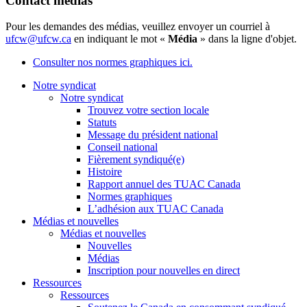
Contact médias
Pour les demandes des médias, veuillez envoyer un courriel à
ufcw@ufcw.ca
en indiquant le mot «
Média
» dans la ligne d'objet.
Consulter nos normes graphiques ici.
Notre syndicat
Notre syndicat
Trouvez votre section locale
Statuts
Message du président national
Conseil national
Fièrement syndiqué(e)
Histoire
Rapport annuel des TUAC Canada
Normes graphiques
L’adhésion aux TUAC Canada
Médias et nouvelles
Médias et nouvelles
Nouvelles
Médias
Inscription pour nouvelles en direct
Ressources
Ressources