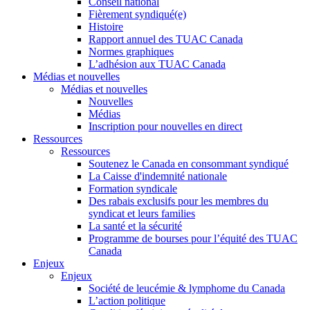
Conseil national
Fièrement syndiqué(e)
Histoire
Rapport annuel des TUAC Canada
Normes graphiques
L’adhésion aux TUAC Canada
Médias et nouvelles
Médias et nouvelles
Nouvelles
Médias
Inscription pour nouvelles en direct
Ressources
Ressources
Soutenez le Canada en consommant syndiqué
La Caisse d'indemnité nationale
Formation syndicale
Des rabais exclusifs pour les membres du
syndicat et leurs families
La santé et la sécurité
Programme de bourses pour l’équité des TUAC
Canada
Enjeux
Enjeux
Société de leucémie & lymphome du Canada
L’action politique