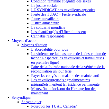
Condition féminine et égalité des sexes
La justice sociale
LE SYNDICAT des travailleurs agricoles
Fierté des TUAC – Fierté syndicale
Jeunes travailleurs
Justice alimentaire
La solidarité mondiale
Les chauffeur(e)s d’Uber s’unissent
Cannabis responsable
Moyens d’action
Moyens d’action
L’abordabilité pour tous
La violence ne fait pas partie de la description de
tâche : Respectez les travailleurs et travailleuses
en première ligne!
Faire de la Journée nationale de la vérité et de la
réconciliation un jour férié
Payer les congés de maladie dès maintenant!
Les travailleur(euse)s agroalimentaires
migrant(e)s méritent la résidence permanente
Mettez fin au lock-out du Heritage Inn dès
maintenant
Se syndiquer
Se syndiquer
Pourquoi les TUAC Canada?