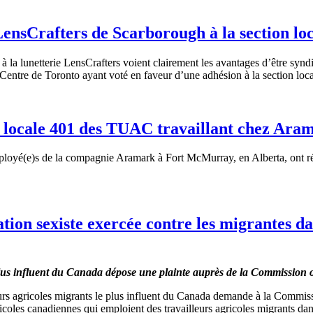
LensCrafters de Scarborough à la section lo
nt à la lunetterie LensCrafters voient clairement les avantages d’être syn
Centre de Toronto ayant voté en faveur d’une adhésion à la section 
n locale 401 des TUAC travaillant chez Ara
ployé(e)s de la compagnie Aramark à Fort McMurray, en Alberta, ont 
on sexiste exercée contre les migrantes da
 plus influent du Canada dépose une plainte auprès de la Commission 
eurs agricoles migrants le plus influent du Canada demande à la Commiss
ricoles canadiennes qui emploient des travailleurs agricoles migrants da