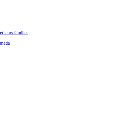
t leurs families
anada