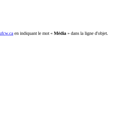
fcw.ca
en indiquant le mot «
Média
» dans la ligne d'objet.