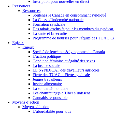
Inscription pour nouvelles en direct
Ressources
Ressources
Soutenez le Canada en consommant syndiqué
La Caisse d'indemnité nationale
Formation syndicale
Des rabais exclusifs pour les membres du syndicat e
La santé et la sécurité
Programme de bourses pour l’équité des TUAC C
Enjeux
Enjeux
Société de leucémie & lymphome du Canada
L’action politique
Condition féminine et égalité des sexes
La justice sociale
LE SYNDICAT des travailleurs agricoles
Fierté des TUAC – Fierté syndicale
Jeunes travailleurs
Justice alimentaire
La solidarité mondiale
Les chauffeur(e)s d’Uber s’unissent
Cannabis responsable
Moyens d’action
Moyens d’action
L’abordabilité pour tous