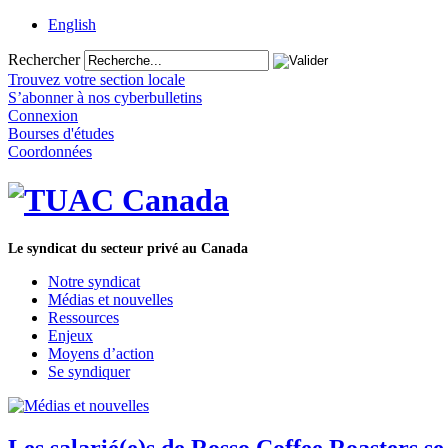
English
Rechercher
Trouvez votre section locale
S’abonner à nos cyberbulletins
Connexion
Bourses d'études
Coordonnées
Le syndicat du secteur privé au Canada
Notre syndicat
Médias et nouvelles
Ressources
Enjeux
Moyens d’action
Se syndiquer
Les salarié(e)s de Rosso Coffee Roasters s