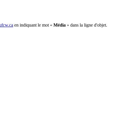
fcw.ca
en indiquant le mot «
Média
» dans la ligne d'objet.