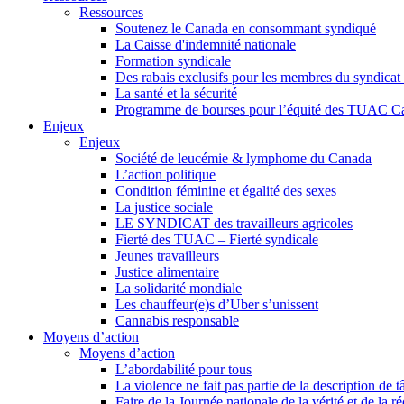
Ressources
Soutenez le Canada en consommant syndiqué
La Caisse d'indemnité nationale
Formation syndicale
Des rabais exclusifs pour les membres du syndicat e
La santé et la sécurité
Programme de bourses pour l’équité des TUAC C
Enjeux
Enjeux
Société de leucémie & lymphome du Canada
L’action politique
Condition féminine et égalité des sexes
La justice sociale
LE SYNDICAT des travailleurs agricoles
Fierté des TUAC – Fierté syndicale
Jeunes travailleurs
Justice alimentaire
La solidarité mondiale
Les chauffeur(e)s d’Uber s’unissent
Cannabis responsable
Moyens d’action
Moyens d’action
L’abordabilité pour tous
La violence ne fait pas partie de la description de t
Faire de la Journée nationale de la vérité et de la ré