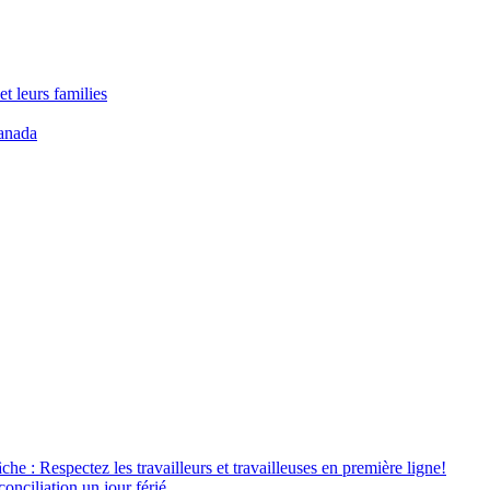
t leurs families
anada
âche : Respectez les travailleurs et travailleuses en première ligne!
conciliation un jour férié