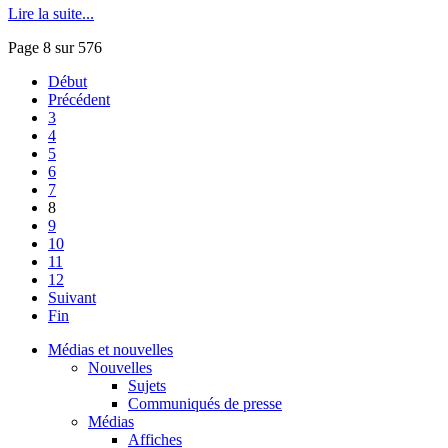
Lire la suite...
Page 8 sur 576
Début
Précédent
3
4
5
6
7
8
9
10
11
12
Suivant
Fin
Médias et nouvelles
Nouvelles
Sujets
Communiqués de presse
Médias
Affiches