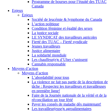
Programme de bourses pour l’équité des TUAC
Canada
Enjeux
Enjeux
Société de leucémie & lymphome du Canada
L’action politique
Condition féminine et égalité des sexes
La justice sociale
LE SYNDICAT des travailleurs agricoles
Fierté des TUAC – Fierté syndicale
Jeunes travailleurs
Justice alimentaire
La solidarité mondiale
Les chauffeur(e)s d’Uber s’unissent
Cannabis responsable
Moyens d’action
Moyens d’action
L’abordabilité pour tous
La violence ne fait pas partie de la description de
tâche : Respectez les travailleurs et travailleuses
en première ligne!
Faire de la Journée nationale de la vérité et de la
réconciliation un jour férié
Payer les congés de maladie dès maintenant!
Les travailleur(euse)s agroalimentaires