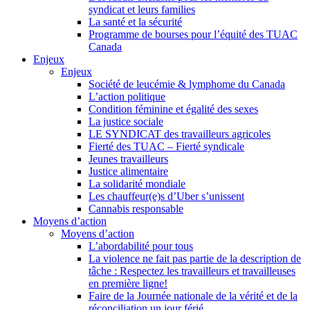
syndicat et leurs families
La santé et la sécurité
Programme de bourses pour l’équité des TUAC
Canada
Enjeux
Enjeux
Société de leucémie & lymphome du Canada
L’action politique
Condition féminine et égalité des sexes
La justice sociale
LE SYNDICAT des travailleurs agricoles
Fierté des TUAC – Fierté syndicale
Jeunes travailleurs
Justice alimentaire
La solidarité mondiale
Les chauffeur(e)s d’Uber s’unissent
Cannabis responsable
Moyens d’action
Moyens d’action
L’abordabilité pour tous
La violence ne fait pas partie de la description de
tâche : Respectez les travailleurs et travailleuses
en première ligne!
Faire de la Journée nationale de la vérité et de la
réconciliation un jour férié