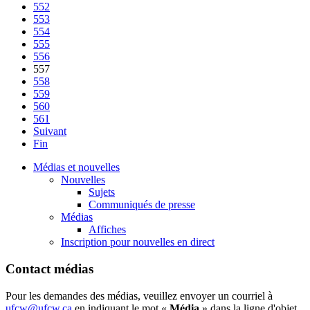
552
553
554
555
556
557
558
559
560
561
Suivant
Fin
Médias et nouvelles
Nouvelles
Sujets
Communiqués de presse
Médias
Affiches
Inscription pour nouvelles en direct
Contact médias
Pour les demandes des médias, veuillez envoyer un courriel à
ufcw@ufcw.ca
en indiquant le mot «
Média
» dans la ligne d'objet.