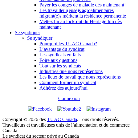
Payer les congés de maladie dès maintenant!
Les travailleur(euse)s agroalimentaires
migrant(e)s méritent la résidence permanente
Mettez fin au lock-out du Heritage Inn dès
maintenant
Se syndiquer
Se syndiquer
Pourquoi les TUAC Canada?
L’avantage du syndicat
Les syndicats en faits
Foire aux questions
Tout sur les syndicats
Industries que nous représentons
Les lieux de travail que nous représentons
Comment former un syndicat
Adhérez dès aujourd’hui
Connexion
Copyright © 2026 des
TUAC Canada
. Tous droits réservés.
Travailleurs et travailleuses unis de l’alimentation et du commerce
Canada
Le syndicat du secteur privé au Canada