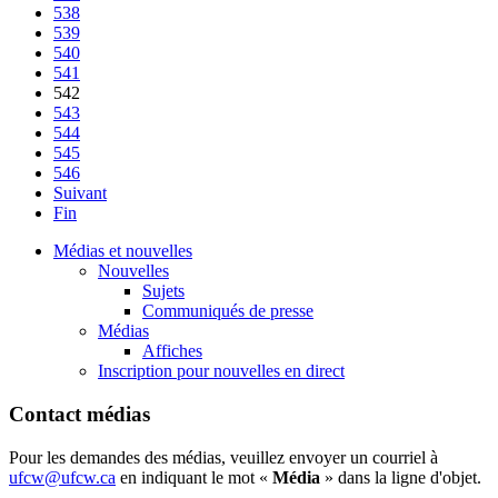
538
539
540
541
542
543
544
545
546
Suivant
Fin
Médias et nouvelles
Nouvelles
Sujets
Communiqués de presse
Médias
Affiches
Inscription pour nouvelles en direct
Contact médias
Pour les demandes des médias, veuillez envoyer un courriel à
ufcw@ufcw.ca
en indiquant le mot «
Média
» dans la ligne d'objet.