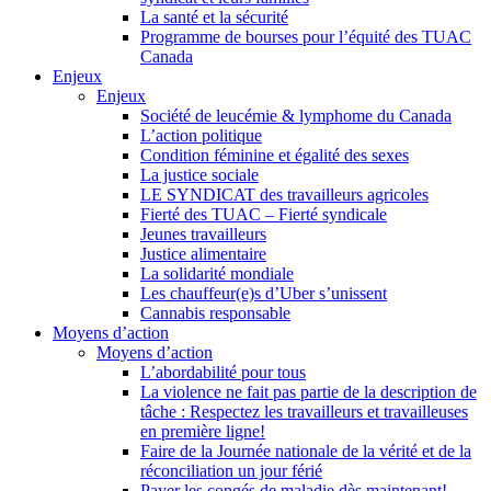
La santé et la sécurité
Programme de bourses pour l’équité des TUAC
Canada
Enjeux
Enjeux
Société de leucémie & lymphome du Canada
L’action politique
Condition féminine et égalité des sexes
La justice sociale
LE SYNDICAT des travailleurs agricoles
Fierté des TUAC – Fierté syndicale
Jeunes travailleurs
Justice alimentaire
La solidarité mondiale
Les chauffeur(e)s d’Uber s’unissent
Cannabis responsable
Moyens d’action
Moyens d’action
L’abordabilité pour tous
La violence ne fait pas partie de la description de
tâche : Respectez les travailleurs et travailleuses
en première ligne!
Faire de la Journée nationale de la vérité et de la
réconciliation un jour férié
Payer les congés de maladie dès maintenant!