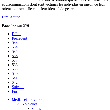
et discriminations dont sont victimes les individus en raison de leur
orientation sexuelle et de leur identité de genre.
Lire la suite...
Page 538 sur 576
Début
Précédent
533
534
535
536
537
538
539
540
541
542
Suivant
Fin
Médias et nouvelles
Nouvelles
Sujets