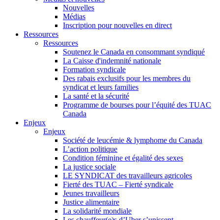
Nouvelles
Médias
Inscription pour nouvelles en direct
Ressources
Ressources
Soutenez le Canada en consommant syndiqué
La Caisse d'indemnité nationale
Formation syndicale
Des rabais exclusifs pour les membres du
syndicat et leurs families
La santé et la sécurité
Programme de bourses pour l’équité des TUAC
Canada
Enjeux
Enjeux
Société de leucémie & lymphome du Canada
L’action politique
Condition féminine et égalité des sexes
La justice sociale
LE SYNDICAT des travailleurs agricoles
Fierté des TUAC – Fierté syndicale
Jeunes travailleurs
Justice alimentaire
La solidarité mondiale
Les chauffeur(e)s d’Uber s’unissent