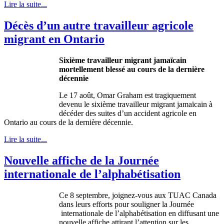
Lire la suite...
Décès d’un autre travailleur agricole
migrant en Ontario
Sixième
travailleur
migrant
jamaïcain
mortellement
blessé
au
cours
de la
dernière
décennie
Le 17
août
, Omar Graham
est
tragiquement
devenu
le
sixième
travailleur
migrant
jamaïcain
à
décéder
des suites
d’un
accident
agricole
en
Ontario au
cours
de la
dernière
décennie
.
Lire la suite...
Nouvelle affiche de la Journée
internationale de l’alphabétisation
Ce
8
septembre
,
joignez-vous
aux
TUAC
Canada
dans
leurs
efforts pour
souligner
la
Journée
internationale
de
l’alphabétisation
en
diffusant
une
nouvelle
affiche
attirant
l’attention
sur
les