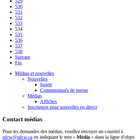
529
530
531
532
533
534
535
536
537
538
Suivant
Fin
Médias et nouvelles
Nouvelles
Sujets
Communiqués de presse
Médias
Affiches
Inscription pour nouvelles en direct
Contact médias
Pour les demandes des médias, veuillez envoyer un courriel à
ufcw@ufcw.ca
en indiquant le mot «
Média
» dans la ligne d'objet.