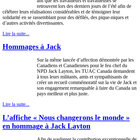
ans que les travailleurs et travailleuses se
retrouvent lors des derniers jours de l’été afin de
célébrer leurs réalisations considérables et de témoigner leur
solidarité en se rassemblant pour des défilés, des pique-niques et
d’autres activités divertissantes.
Lire la suite...
Hommages à Jack
Sur la
même
lancée
d’affection
démontrée
par les
Canadiens
et
Canadiennes
pour le
feu
chef du
NPD
Jack Layton, les
TUAC
Canada
demandent
à
tous
leurs
militants,
amis
et
sympathisants
de
créer
un
recueil
commémoratif
sur
la vie de Jack et
son engagement
remarquable
à
faire du Canada un
pays
meilleur
et plus
juste
.
Lire la suite...
L’affiche « Nous changerons le monde »
en hommage à Jack Layton
Afin
de
souligner
la contribution
exceptionnelle
de