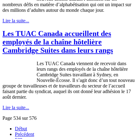
nombreux
défis
en
matière
d’alphabétisation
qui
ont
un impact
sur
des millions
d’adultes
autour
du
monde
chaque
jour.
Lire la suite...
Les TUAC Canada accueillent des
employés de la chaîne hôtelière
Cambridge Suites dans leurs rangs
Les
TUAC
Canada
viennent
de
recevoir
dans
leurs
rangs
des
employés
de la
chaîne
hôtelière
Cambridge Suites
travaillant
à
Sydney, en
Nouvelle-Écosse
. Il
s’agit
donc
d’un
tout nouveau
groupe
de
travailleuses
et de
travailleurs
du
secteur
de
l’accueil
faisant
partie
du
syndicat
,
auquel
ils
ont
donné
leur
adhésion
le 17
août
dernier.
Lire la suite...
Page 534 sur 576
Début
Précédent