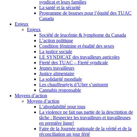
syndicat et leurs families
La santé et la sécurité
Programme de bourses pour l’équité des TUAC
Canada
Enjeux
Enjeux
Société de leucémie & lymphome du Canada
L’action politique
Condition féminine et égalité des sexes
La justice sociale
LE SYNDICAT des travailleurs agricoles
Fierté des TUAC – Fierté syndicale
Jeunes travailleurs
Justice alimentaire
La solidarité mondiale
Les chauffeur(e)s d’Uber s’unissent
Cannabis responsable
Moyens d’action
Moyens d’action
L’abordabilité pour tous
La violence ne fait pas partie de la description de
tâche : Respectez les travailleurs et travailleuses
en première ligne!
Faire de la Journée nationale de la vérité et de la
réconciliation un jour férié