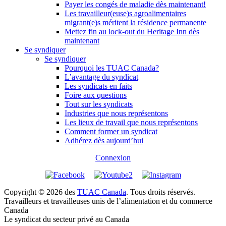
Payer les congés de maladie dès maintenant!
Les travailleur(euse)s agroalimentaires
migrant(e)s méritent la résidence permanente
Mettez fin au lock-out du Heritage Inn dès
maintenant
Se syndiquer
Se syndiquer
Pourquoi les TUAC Canada?
L’avantage du syndicat
Les syndicats en faits
Foire aux questions
Tout sur les syndicats
Industries que nous représentons
Les lieux de travail que nous représentons
Comment former un syndicat
Adhérez dès aujourd’hui
Connexion
Copyright © 2026 des
TUAC Canada
. Tous droits réservés.
Travailleurs et travailleuses unis de l’alimentation et du commerce
Canada
Le syndicat du secteur privé au Canada