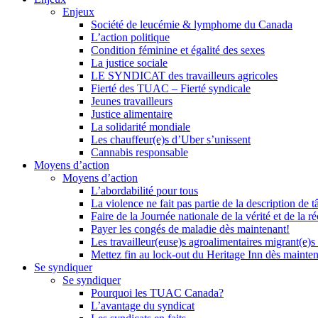
Enjeux
Société de leucémie & lymphome du Canada
L’action politique
Condition féminine et égalité des sexes
La justice sociale
LE SYNDICAT des travailleurs agricoles
Fierté des TUAC – Fierté syndicale
Jeunes travailleurs
Justice alimentaire
La solidarité mondiale
Les chauffeur(e)s d’Uber s’unissent
Cannabis responsable
Moyens d’action
Moyens d’action
L’abordabilité pour tous
La violence ne fait pas partie de la description de t
Faire de la Journée nationale de la vérité et de la ré
Payer les congés de maladie dès maintenant!
Les travailleur(euse)s agroalimentaires migrant(e)s
Mettez fin au lock-out du Heritage Inn dès mainte
Se syndiquer
Se syndiquer
Pourquoi les TUAC Canada?
L’avantage du syndicat