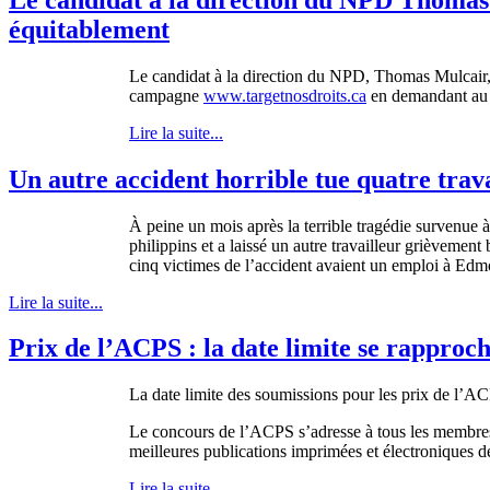
équitablement
Le
candidat
à
la direction du
NPD
, Thomas
Mulcair
campagne
www.targetnosdroits.ca
en
demandant
a
Lire la suite...
Un autre accident horrible tue quatre trav
À
peine
un
mois
après
la terrible
tragédie
survenue
à
philippins
et a
laissé
un
autre
travailleur
grièvement
cinq
victimes
de
l’accident
avaient
un
emploi
à
Edm
Lire la suite...
Prix de l’ACPS : la date limite se rapproc
La date
limite
des
soumissions
pour les prix de
l’A
Le
concours
de
l’ACPS
s’adresse
à
tous
les
membre
meilleures
publications
imprimées
et
électroniques
de
Lire la suite...