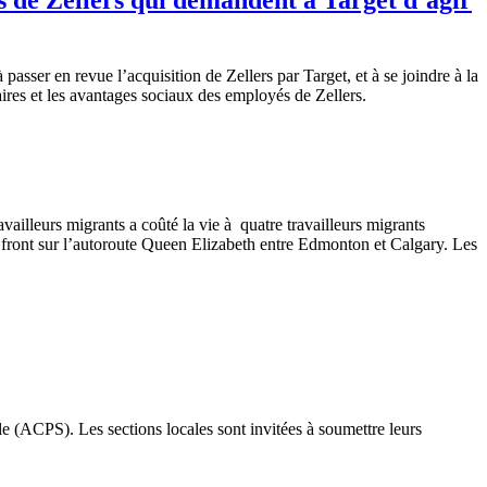
à
passer en revue
l’acquisition
de
Zellers
par Target, et
à
se
joindre
à
la
aires
et les
avantages
sociaux
des
employés
de
Zellers
.
availleurs
migrants a
coûté
la vie
à
quatre
travailleurs
migrants
front
sur
l’autoroute
Queen Elizabeth
entre
Edmonton et Calgary. Les
le
(
ACPS
). Les sections locales
sont
invitées
à
soumettre
leurs