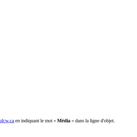
fcw.ca
en indiquant le mot «
Média
» dans la ligne d'objet.