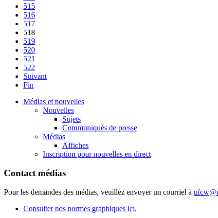
515
516
517
518
519
520
521
522
Suivant
Fin
Médias et nouvelles
Nouvelles
Sujets
Communiqués de presse
Médias
Affiches
Inscription pour nouvelles en direct
Contact médias
Pour les demandes des médias, veuillez envoyer un courriel à
ufcw@u
Consulter nos normes graphiques ici.