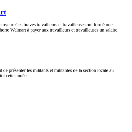
rt
loyeur
.
Ces
braves
travailleurs
et
travailleuses
ont
formé
une
horte
Walmart
à
payer aux
travailleurs
et
travailleuses
un
salaire
 présenter les militants et militantes de la section locale au
ôt cette année.