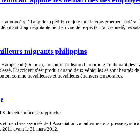
, a
annoncé
qu’il
appuie
la
pétition
enjoignant
le
gouvernement
fédéral
u
détaillant
d’agir
équitablement
en
vue
de respecter
l’ancienneté
, les
sal
ailleurs migrants philippins
Hampstead
(Ontario),
une
autre
collision
d’autoroute
impliquant
des
tr
blessé
.
L’accident
s’est
produit
quand
deux
véhicules
se
sont
heurtés
de 
onton
comme
travailleuses
et
travailleurs
étrangers
temporaires
.
he
CPS
de
cette
année
se
rapproche
.
s
et
membres
associés
de
l’Association
canadienne
de la
presse
syndica
 2011 avant le 31 mars 2012.