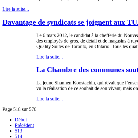
Lire la suite...
Davantage de syndicats se joignent aux T
Le 6 mars 2012, le candidat à la chefferie du Nouv
des employés de gros, de détail et de magasins à r
Quality Suites de Toronto, en Ontario. Tous les qua
Lire la suite...
La Chambre des communes souti
La
jeune
Shannen
Koostachin
, qui
rêvait
que
l’ense
vu la
réalisation
de
ce
souhait
de son vivant,
mais
o
Lire la suite...
Page 518 sur 576
Début
Précédent
513
514