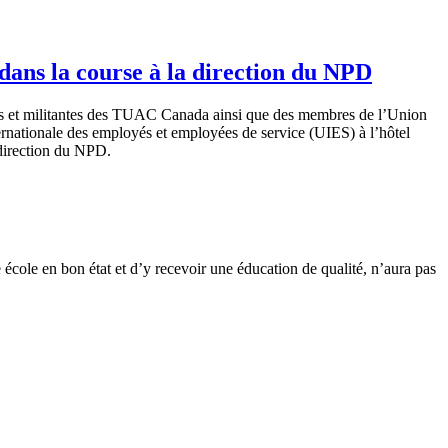
ns la course à la direction du NPD
nts et militantes des TUAC Canada ainsi que des membres de l’Union
rnationale des employés et employées de service (UIES) à l’hôtel
 direction du NPD.
e
école
en bon
état
et
d’y
recevoir
une
éducation
de
qualité
,
n’aura
pas