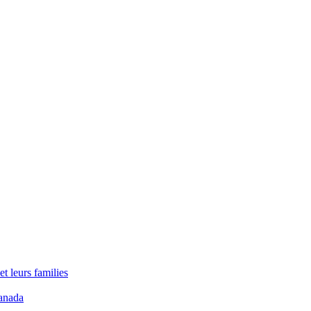
t leurs families
anada