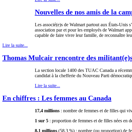
Nouvelles de nos amis de la c
Les
associé
(e)s de Walmart
partout
aux
États-Unis
s
association par et pour les
employés
de Walmart
app
capable de faire vivre
leur
famille
, de
reconnaître
leu
Lire la suite...
Thomas Mulcair rencontre des militant(e
La section locale 1400 des TUAC Canada a récemment o
candidat à la chefferie du Nouveau Parti démocratiqu
Lire la suite...
En chiffres : Les femmes au Canada
17,4 millions
:
nombre
de femmes et de
filles
qui
vi
1
sur
5
: proportion de femmes et de
filles
nées
en
d
8,1 millions
(58,3 %) :
nombre
(
ou
proportion) de 