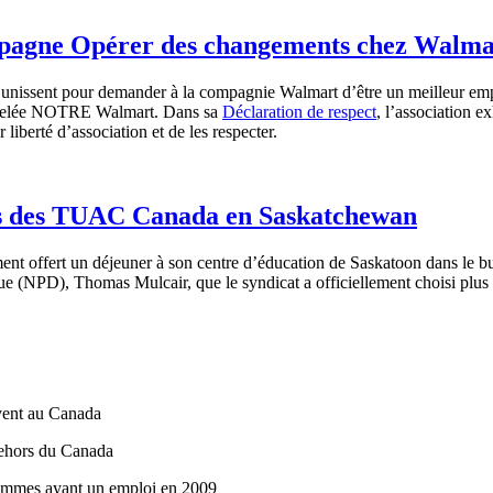
ampagne Opérer des changements chez Walma
’unissent
pour demander
à
la
compagnie
Walmart
d’être
un
meilleur
emp
elée
NOTRE Walmart.
Dans
sa
Déclaration
de respect
,
l’association
ex
r
liberté
d’association
et de les respecter.
)s des TUAC Canada en Saskatchewan
ffert un déjeuner à son centre d’éducation de Saskatoon dans le but de
e (NPD), Thomas Mulcair, que le syndicat a officiellement choisi plus t
vent
au Canada
ehors
du Canada
femmes
ayant
un
emploi
en 2009