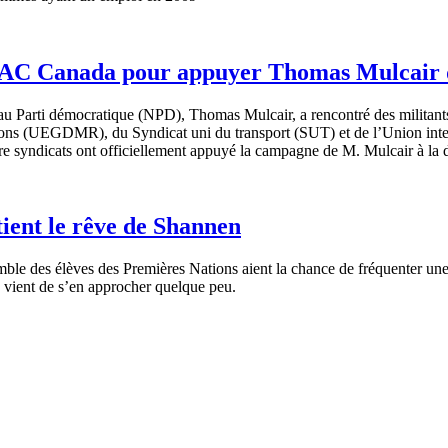
UAC Canada pour appuyer Thomas Mulcair da
eau Parti démocratique (NPD), Thomas Mulcair, a rencontré des milita
ayons (UEGDMR), du Syndicat uni du transport (SUT) et de l’Union inte
tre syndicats ont officiellement appuyé la campagne de M. Mulcair à la
ent le rêve de Shannen
mble
des
élèves
des
Premières
Nations
aient
la chance de
fréquenter
un
n
vient
de
s’en
approcher
quelque
peu
.