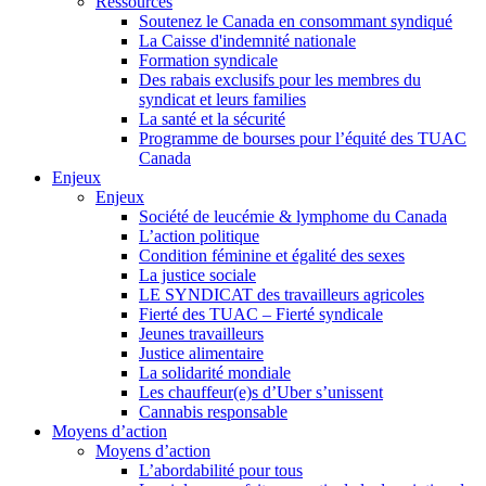
Ressources
Soutenez le Canada en consommant syndiqué
La Caisse d'indemnité nationale
Formation syndicale
Des rabais exclusifs pour les membres du
syndicat et leurs families
La santé et la sécurité
Programme de bourses pour l’équité des TUAC
Canada
Enjeux
Enjeux
Société de leucémie & lymphome du Canada
L’action politique
Condition féminine et égalité des sexes
La justice sociale
LE SYNDICAT des travailleurs agricoles
Fierté des TUAC – Fierté syndicale
Jeunes travailleurs
Justice alimentaire
La solidarité mondiale
Les chauffeur(e)s d’Uber s’unissent
Cannabis responsable
Moyens d’action
Moyens d’action
L’abordabilité pour tous