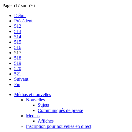
Page 517 sur 576
Début
Précédent
512
513
514
515
516
517
518
519
520
521
Suivant
Fin
Médias et nouvelles
Nouvelles
Sujets
Communiqués de presse
Médias
Affiches
Inscription pour nouvelles en direct