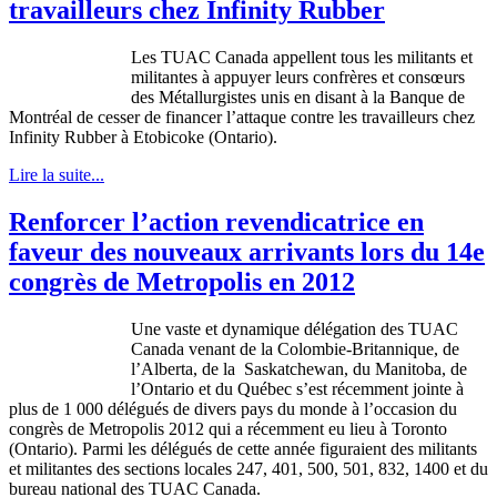
travailleurs chez Infinity Rubber
Les
TUAC
Canada
appellent
tous
les militants et
militantes
à
appuyer
leurs
confrères
et
consœurs
des
Métallurgistes
unis
en
disant
à
la
Banque
de
Montréal
de
cesser
de
financer
l’attaque
contre
les
travailleurs
chez
Infinity Rubber
à
Etobicoke
(Ontario).
Lire la suite...
Renforcer l’action revendicatrice en
faveur des nouveaux arrivants lors du 14e
congrès de Metropolis en 2012
Une vaste et dynamique délégation des TUAC
Canada venant de la Colombie-Britannique, de
l’Alberta, de la Saskatchewan, du Manitoba, de
l’Ontario et du Québec s’est récemment jointe à
plus de 1 000 délégués de divers pays du monde à l’occasion du
congrès de Metropolis 2012 qui a récemment eu lieu à Toronto
(Ontario). Parmi les délégués de cette année figuraient des militants
et militantes des sections locales 247, 401, 500, 501, 832, 1400 et du
bureau national des TUAC Canada.