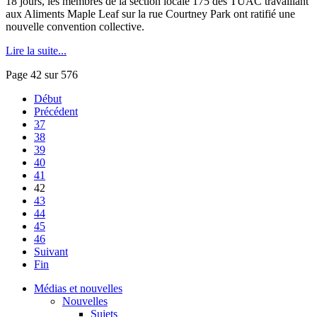
18 jours, les membres de la section locale 175 des TUAC travaillant
aux Aliments Maple Leaf sur la rue Courtney Park ont ratifié une
nouvelle convention collective.
Lire la suite...
Page 42 sur 576
Début
Précédent
37
38
39
40
41
42
43
44
45
46
Suivant
Fin
Médias et nouvelles
Nouvelles
Sujets