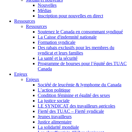
Nouvelles
Médias
Inscription pour nouvelles en direct
Ressources
Ressources
Soutenez le Canada en consommant syndiqué
La Caisse d'indemnité nationale
Formation syndicale
Des rabais exclusifs pour les membres du
syndicat et leurs families
La santé et la sécurité
Programme de bourses pour l’équité des TUAC
Canada
Enjeux
Enjeux
Société de leucémie & lymphome du Canada
L’action politique
Condition féminine et égalité des sexes
La justice sociale
LE SYNDICAT des travailleurs agricoles
Fierté des TUAC – Fierté syndicale
Jeunes travailleurs
Justice alimentaire
La solidarité mondiale