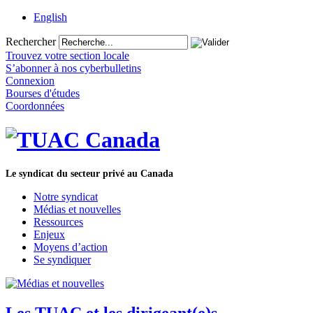
English
Rechercher
Trouvez votre section locale
S’abonner à nos cyberbulletins
Connexion
Bourses d'études
Coordonnées
Le syndicat du secteur privé au Canada
Notre syndicat
Médias et nouvelles
Ressources
Enjeux
Moyens d’action
Se syndiquer
Les TUAC et les dirigeant(e)s