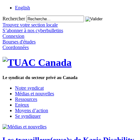
English
Rechercher
Trouvez votre section locale
S’abonner à nos cyberbulletins
Connexion
Bourses d'études
Coordonnées
Le syndicat du secteur privé au Canada
Notre syndicat
Médias et nouvelles
Ressources
Enjeux
Moyens d’action
Se syndiquer
Les travailleur(euse)s de Karis Disability