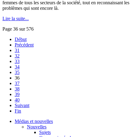
femmes de tous les secteurs de la société, tout en reconnaissant les
problèmes qui sont encore là.
Lire la suite...
Page 36 sur 576
Début
Précédent
31
32
33
34
35
36
37
38
39
40
Suivant
Fin
Médias et nouvelles
Nouvelles
Sujets