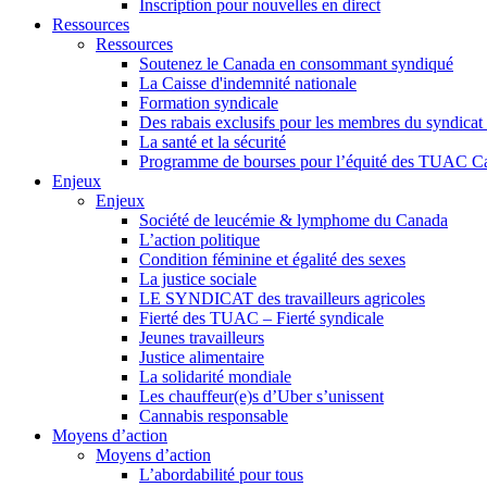
Inscription pour nouvelles en direct
Ressources
Ressources
Soutenez le Canada en consommant syndiqué
La Caisse d'indemnité nationale
Formation syndicale
Des rabais exclusifs pour les membres du syndicat e
La santé et la sécurité
Programme de bourses pour l’équité des TUAC C
Enjeux
Enjeux
Société de leucémie & lymphome du Canada
L’action politique
Condition féminine et égalité des sexes
La justice sociale
LE SYNDICAT des travailleurs agricoles
Fierté des TUAC – Fierté syndicale
Jeunes travailleurs
Justice alimentaire
La solidarité mondiale
Les chauffeur(e)s d’Uber s’unissent
Cannabis responsable
Moyens d’action
Moyens d’action
L’abordabilité pour tous