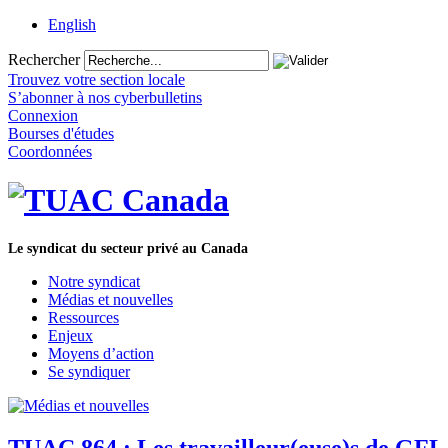
English
Rechercher
Trouvez votre section locale
S’abonner à nos cyberbulletins
Connexion
Bourses d'études
Coordonnées
Le syndicat du secteur privé au Canada
Notre syndicat
Médias et nouvelles
Ressources
Enjeux
Moyens d’action
Se syndiquer
TUAC 864 : Les travailleur(euse)s de GFL