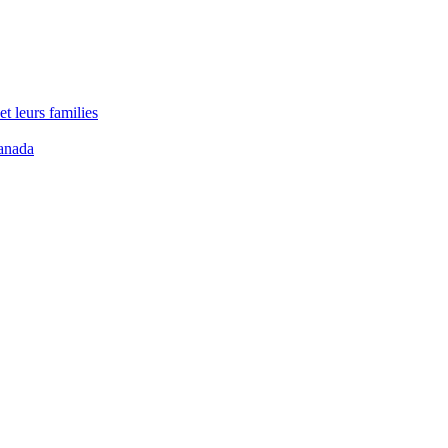
t leurs families
anada