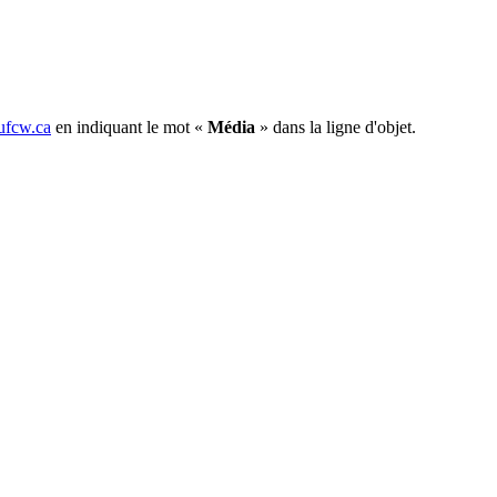
fcw.ca
en indiquant le mot «
Média
» dans la ligne d'objet.