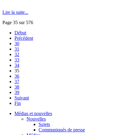
Lire la suite...
Page 35 sur 576
Début
Précédent
30
31
32
33
34
35
36
37
38
39
Suivant
Fin
Médias et nouvelles
Nouvelles
Sujets
Communiqués de presse