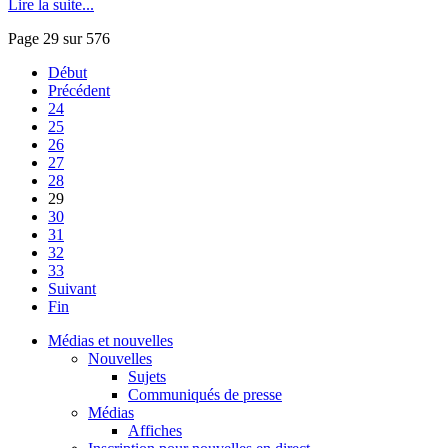
Lire la suite...
Page 29 sur 576
Début
Précédent
24
25
26
27
28
29
30
31
32
33
Suivant
Fin
Médias et nouvelles
Nouvelles
Sujets
Communiqués de presse
Médias
Affiches