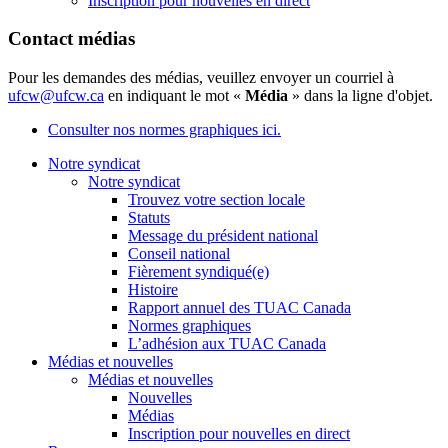
Inscription pour nouvelles en direct
Contact médias
Pour les demandes des médias, veuillez envoyer un courriel à
ufcw@ufcw.ca
en indiquant le mot «
Média
» dans la ligne d'objet.
Consulter nos normes graphiques ici.
Notre syndicat
Notre syndicat
Trouvez votre section locale
Statuts
Message du président national
Conseil national
Fièrement syndiqué(e)
Histoire
Rapport annuel des TUAC Canada
Normes graphiques
L’adhésion aux TUAC Canada
Médias et nouvelles
Médias et nouvelles
Nouvelles
Médias
Inscription pour nouvelles en direct