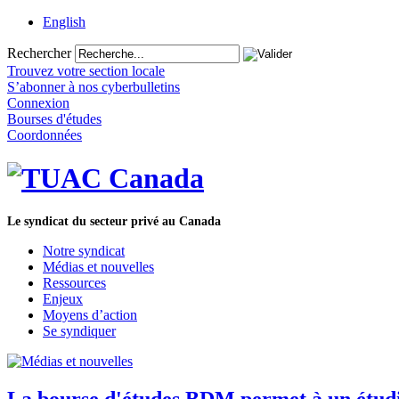
English
Rechercher
Trouvez votre section locale
S’abonner à nos cyberbulletins
Connexion
Bourses d'études
Coordonnées
Le syndicat du secteur privé au Canada
Notre syndicat
Médias et nouvelles
Ressources
Enjeux
Moyens d’action
Se syndiquer
La bourse d'études BDM permet à un étudi