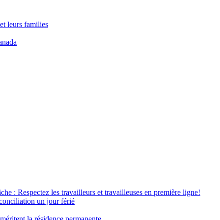
t leurs families
anada
âche : Respectez les travailleurs et travailleuses en première ligne!
conciliation un jour férié
 méritent la résidence permanente