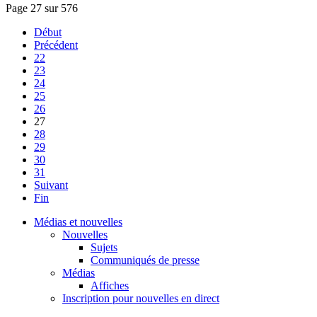
Page 27 sur 576
Début
Précédent
22
23
24
25
26
27
28
29
30
31
Suivant
Fin
Médias et nouvelles
Nouvelles
Sujets
Communiqués de presse
Médias
Affiches
Inscription pour nouvelles en direct