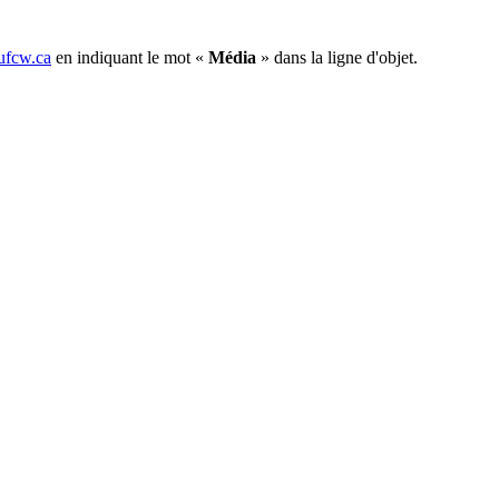
fcw.ca
en indiquant le mot «
Média
» dans la ligne d'objet.