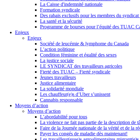
La Caisse d'indemnité nationale
Formation syndicale
Des rabais exclusifs pour les membres du syndicat e
La santé et la sécurité
Programme de bourses pour l’équité des TUAC C
Enjeux
Enjeux
Société de leucémie & lymphome du Canada
L’action politique
Condition féminine et égalité des sexes
La justice sociale
LE SYNDICAT des travailleurs agricoles
Fierté des TUAC – Fierté syndicale
Jeunes travailleurs
Justice alimentaire
La solidarité mondiale
Les chauffeur(e)s d’Uber s’unissent
Cannabis responsable
Moyens d’action
Moyens d’action
L’abordabilité pour tous
La violence ne fait pas partie de la description de t
Faire de la Journée nationale de la vérité et de la ré
Payer les congés de maladie dès maintenant!
Les travailleur(euse)s agroalimentaires migrant(e)s