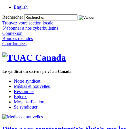
English
Rechercher
Trouvez votre section locale
S’abonner à nos cyberbulletins
Connexion
Bourses d'études
Coordonnées
Le syndicat du secteur privé au Canada
Notre syndicat
Médias et nouvelles
Ressources
Enjeux
Moyens d’action
Se syndiquer
Dites à vos représentant(e)s élu(e)s que les