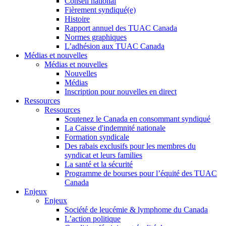
Conseil national
Fièrement syndiqué(e)
Histoire
Rapport annuel des TUAC Canada
Normes graphiques
L’adhésion aux TUAC Canada
Médias et nouvelles
Médias et nouvelles
Nouvelles
Médias
Inscription pour nouvelles en direct
Ressources
Ressources
Soutenez le Canada en consommant syndiqué
La Caisse d'indemnité nationale
Formation syndicale
Des rabais exclusifs pour les membres du
syndicat et leurs families
La santé et la sécurité
Programme de bourses pour l’équité des TUAC
Canada
Enjeux
Enjeux
Société de leucémie & lymphome du Canada
L’action politique