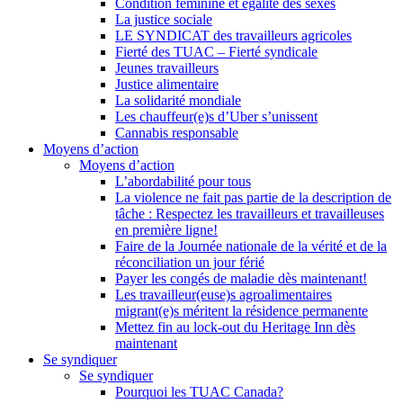
Condition féminine et égalité des sexes
La justice sociale
LE SYNDICAT des travailleurs agricoles
Fierté des TUAC – Fierté syndicale
Jeunes travailleurs
Justice alimentaire
La solidarité mondiale
Les chauffeur(e)s d’Uber s’unissent
Cannabis responsable
Moyens d’action
Moyens d’action
L’abordabilité pour tous
La violence ne fait pas partie de la description de
tâche : Respectez les travailleurs et travailleuses
en première ligne!
Faire de la Journée nationale de la vérité et de la
réconciliation un jour férié
Payer les congés de maladie dès maintenant!
Les travailleur(euse)s agroalimentaires
migrant(e)s méritent la résidence permanente
Mettez fin au lock-out du Heritage Inn dès
maintenant
Se syndiquer
Se syndiquer
Pourquoi les TUAC Canada?