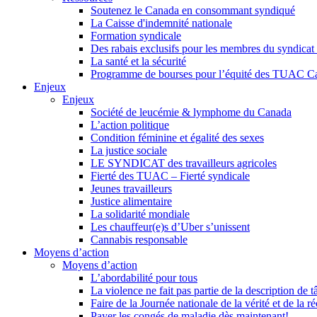
Soutenez le Canada en consommant syndiqué
La Caisse d'indemnité nationale
Formation syndicale
Des rabais exclusifs pour les membres du syndicat e
La santé et la sécurité
Programme de bourses pour l’équité des TUAC C
Enjeux
Enjeux
Société de leucémie & lymphome du Canada
L’action politique
Condition féminine et égalité des sexes
La justice sociale
LE SYNDICAT des travailleurs agricoles
Fierté des TUAC – Fierté syndicale
Jeunes travailleurs
Justice alimentaire
La solidarité mondiale
Les chauffeur(e)s d’Uber s’unissent
Cannabis responsable
Moyens d’action
Moyens d’action
L’abordabilité pour tous
La violence ne fait pas partie de la description de t
Faire de la Journée nationale de la vérité et de la ré
Payer les congés de maladie dès maintenant!