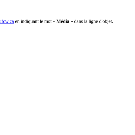
fcw.ca
en indiquant le mot «
Média
» dans la ligne d'objet.