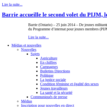
Lire la suite...
Barrie accueille le second volet du PIJM,
Barrie (Ontario) – 25 juin 2014 – De jeunes militan
du Programme d’internat pour jeunes membres (PIJM) 
Lire la suite...
Médias et nouvelles
Nouvelles
Sujets
Agriculture
En chiffres
Campagnes
Bulletins Directions
Politique
La justice sociale
Condition féminine et égalité des sexes
Jeunes travailleurs
La santé et la sécurité
Communiqués de presse
Médias
Inscription pour nouvelles en direct