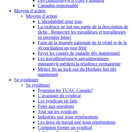
Les chauffeur(e)s d’Uber s’unissent
Cannabis responsable
Moyens d’action
Moyens d’action
L’abordabilité pour tous
La violence ne fait pas partie de la description de
tâche : Respectez les travailleurs et travailleuses
en première ligne!
Faire de la Journée nationale de la vérité et de la
réconciliation un jour férié
Payer les congés de maladie dès maintenant!
Les travailleur(euse)s agroalimentaires
migrant(e)s méritent la résidence permanente
Mettez fin au lock-out du Heritage Inn dès
maintenant
Se syndiquer
Se syndiquer
Pourquoi les TUAC Canada?
L’avantage du syndicat
Les syndicats en faits
Foire aux questions
Tout sur les syndicats
Industries que nous représentons
Les lieux de travail que nous représentons
Comment former un syndicat