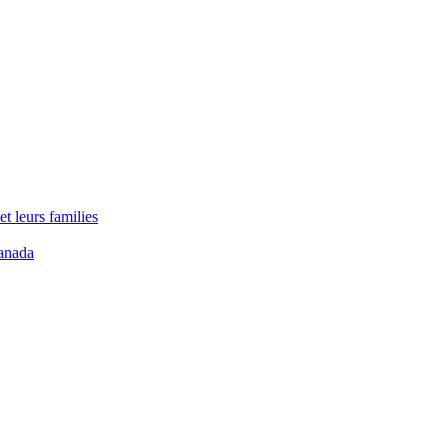
t leurs families
anada