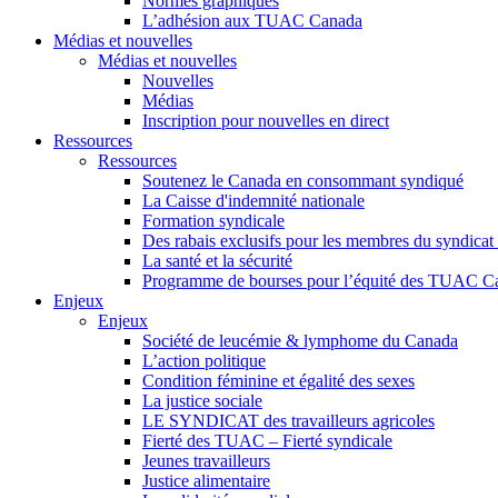
Normes graphiques
L’adhésion aux TUAC Canada
Médias et nouvelles
Médias et nouvelles
Nouvelles
Médias
Inscription pour nouvelles en direct
Ressources
Ressources
Soutenez le Canada en consommant syndiqué
La Caisse d'indemnité nationale
Formation syndicale
Des rabais exclusifs pour les membres du syndicat e
La santé et la sécurité
Programme de bourses pour l’équité des TUAC C
Enjeux
Enjeux
Société de leucémie & lymphome du Canada
L’action politique
Condition féminine et égalité des sexes
La justice sociale
LE SYNDICAT des travailleurs agricoles
Fierté des TUAC – Fierté syndicale
Jeunes travailleurs
Justice alimentaire