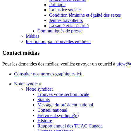
Politique
La justice sociale
Condition féminine et égalité des sexes
Jeunes travailleurs
La santé et la sécurité
Communiqués de presse
Médias
Inscription pour nouvelles en direct
Contact médias
Pour les demandes des médias, veuillez envoyer un courriel à
ufcw@u
Consulter nos normes graphiques ici.
Notre syndicat
Notre syndicat
Trouvez votre section locale
Statuts
Message du président national
Conseil national
Fièrement syndiqué(e)
Histoire
Rapport annuel des TUAC Canada