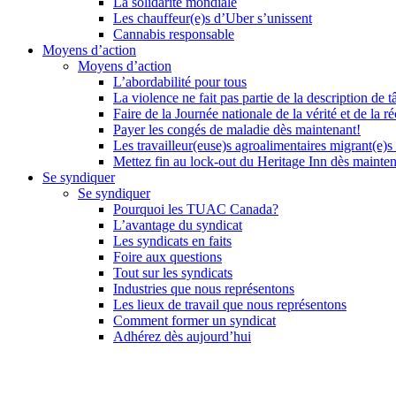
La solidarité mondiale
Les chauffeur(e)s d’Uber s’unissent
Cannabis responsable
Moyens d’action
Moyens d’action
L’abordabilité pour tous
La violence ne fait pas partie de la description de t
Faire de la Journée nationale de la vérité et de la ré
Payer les congés de maladie dès maintenant!
Les travailleur(euse)s agroalimentaires migrant(e)s
Mettez fin au lock-out du Heritage Inn dès mainte
Se syndiquer
Se syndiquer
Pourquoi les TUAC Canada?
L’avantage du syndicat
Les syndicats en faits
Foire aux questions
Tout sur les syndicats
Industries que nous représentons
Les lieux de travail que nous représentons
Comment former un syndicat
Adhérez dès aujourd’hui