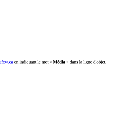
fcw.ca
en indiquant le mot «
Média
» dans la ligne d'objet.