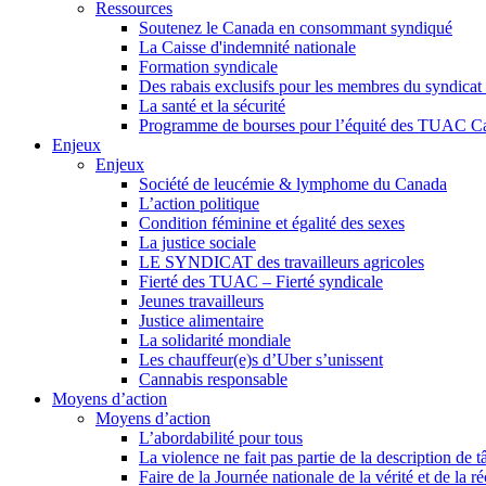
Ressources
Soutenez le Canada en consommant syndiqué
La Caisse d'indemnité nationale
Formation syndicale
Des rabais exclusifs pour les membres du syndicat e
La santé et la sécurité
Programme de bourses pour l’équité des TUAC C
Enjeux
Enjeux
Société de leucémie & lymphome du Canada
L’action politique
Condition féminine et égalité des sexes
La justice sociale
LE SYNDICAT des travailleurs agricoles
Fierté des TUAC – Fierté syndicale
Jeunes travailleurs
Justice alimentaire
La solidarité mondiale
Les chauffeur(e)s d’Uber s’unissent
Cannabis responsable
Moyens d’action
Moyens d’action
L’abordabilité pour tous
La violence ne fait pas partie de la description de t
Faire de la Journée nationale de la vérité et de la ré