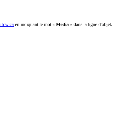
fcw.ca
en indiquant le mot «
Média
» dans la ligne d'objet.