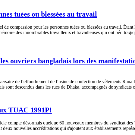
nes tuées ou blessées au travail
ciel de compassion pour les personnes tuées ou blessées au travail. Étant 
émoire des innombrables travailleurs et travailleuses qui ont péri tragiq
es ouvriers bangladais lors des manifestati
saire de l’effondrement de l’usine de confection de vêtements Rana Pl
adais sont descendus dans les rues de Dhaka, accompagnés de syndicats 
 aux TUAC 1991P!
ricie compte désormais quelque 60 nouveaux membres du syndicat des Tra
 deux nouvelles accréditations qui s'ajoutent aux établissements repr